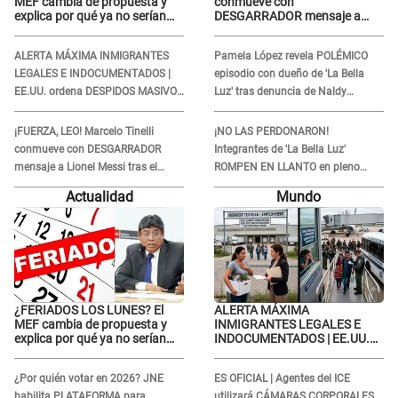
MEF cambia de propuesta y
conmueve con
explica por qué ya no serían
DESGARRADOR mensaje a
trasladados a viernes
Lionel Messi tras el
FALLECIMIENTO de su padre:
ALERTA MÁXIMA INMIGRANTES
Pamela López revela POLÉMICO
“Es un dolor difícil de explicar”
LEGALES E INDOCUMENTADOS |
episodio con dueño de 'La Bella
EE.UU. ordena DESPIDOS MASIVOS
Luz' tras denuncia de Naldy
y DEPORTACIONES a estos
Saldaña: "Se acercó..."
extranjeros
¡FUERZA, LEO! Marcelo Tinelli
¡NO LAS PERDONARON!
conmueve con DESGARRADOR
Integrantes de 'La Bella Luz'
mensaje a Lionel Messi tras el
ROMPEN EN LLANTO en pleno
FALLECIMIENTO de su padre: “Es
concierto y reciben FUERTES
Actualidad
Mundo
un dolor difícil de explicar”
CRÍTICAS: “La víctima ...”
¿FERIADOS LOS LUNES? El
ALERTA MÁXIMA
MEF cambia de propuesta y
INMIGRANTES LEGALES E
explica por qué ya no serían
INDOCUMENTADOS | EE.UU.
trasladados a viernes
ordena DESPIDOS MASIVOS y
DEPORTACIONES a estos
¿Por quién votar en 2026? JNE
ES OFICIAL | Agentes del ICE
extranjeros
habilita PLATAFORMA para
utilizará CÁMARAS CORPORALES