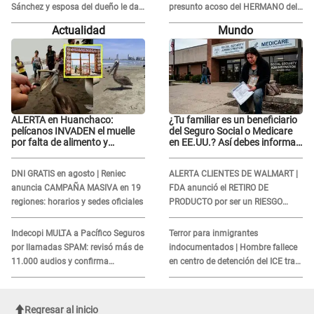
Sánchez y esposa del dueño le da
presunto acoso del HERMANO del
INDIGNANTE respuesta: "Ellos son
director musical de La Bella Luz:
Actualidad
Mundo
así, tranquila"
"Me quedé asustada, en shock"
ALERTA en Huanchaco:
¿Tu familiar es un beneficiario
pelícanos INVADEN el muelle
del Seguro Social o Medicare
por falta de alimento y
en EE.UU.? Así debes informar
advierten grave CRISIS en el
sobre su muerte para EVITAR
mar
COBROS
DNI GRATIS en agosto | Reniec
ALERTA CLIENTES DE WALMART |
anuncia CAMPAÑA MASIVA en 19
FDA anunció el RETIRO DE
regiones: horarios y sedes oficiales
PRODUCTO por ser un RIESGO
MORTAL para consumidores: ¿Cuál
es?
Indecopi MULTA a Pacífico Seguros
Terror para inmigrantes
por llamadas SPAM: revisó más de
indocumentados | Hombre fallece
11.000 audios y confirma
en centro de detención del ICE tras
SANCIÓN
sufrir una "emergencia médica"
Regresar al inicio