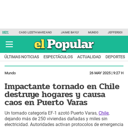
HOY:
CASO LIZETH MARZANO
JAIME BAYLY
MUNDO
JEFFERSON F
ÚLTIMAS NOTICIAS
ESPECTÁCULOS
ACTUALIDAD
DEPORTES
Mundo
26 MAY 2025 | 9:27 H
Impactante tornado en Chile
destruye hogares y causa
caos en Puerto Varas
Un tornado categoría EF-1 azotó Puerto Varas,
Chile
,
dejando más de 250 viviendas dañadas y miles sin
electricidad. Autoridades activan protocolos de emergencia