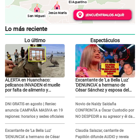
Lo más reciente
Lo último
Espectáculos
ALERTA en Huanchaco:
Excantante de 'La Bella Luz'
pelícanos INVADEN el muelle
'DENUNCIA' a hermano de
por falta de alimento y
César Sánchez y esposa del
advierten grave CRISIS en el
dueño le da INDIGNANTE
mar
respuesta: "Ellos son así,
DNI GRATIS en agosto | Reniec
Novio de Naldy Saldaña
tranquila"
anuncia CAMPAÑA MASIVA en 19
CONFRONTA a Óscar Custodio por
regiones: horarios y sedes oficiales
NO DESPEDIR a su agresor y él da
INDIGNANTE respuesta: "Nadie me
dice qué hacer"
Excantante de 'La Bella Luz'
Claudia Salazar, cantante de
'DENUNCIA' a hermano de César
Papillón difunde AUDIO y revela