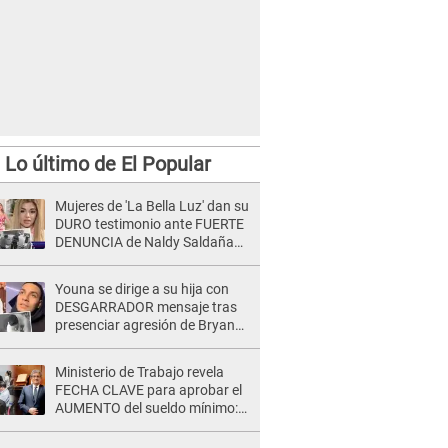
Lo último de El Popular
Mujeres de 'La Bella Luz' dan su
DURO testimonio ante FUERTE
DENUNCIA de Naldy Saldaña
contra director: "Cualquier
acusación de apañamiento..."
Youna se dirige a su hija con
DESGARRADOR mensaje tras
presenciar agresión de Bryan
Torres a Samahara Lobatón:
"Perdóname mi amor"
Ministerio de Trabajo revela
FECHA CLAVE para aprobar el
AUMENTO del sueldo mínimo:
"Tenemos que activar..."