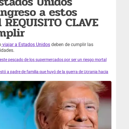
stados Unidos
ngreso a estos
El REQUISITO CLAVE
mplir
o
viajar a Estados Unidos
deben de cumplir las
idades.
e este pescado de los supermercados por ser un riesgo mortal
tó a padre de familia que huyó de la guerra de Ucrania hacia