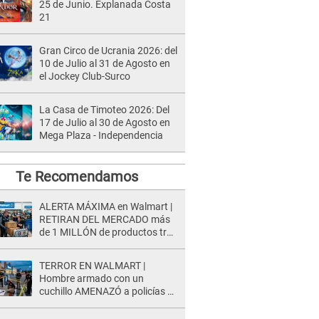
25 de Junio. Explanada Costa
21
Gran Circo de Ucrania 2026: del
10 de Julio al 31 de Agosto en
el Jockey Club-Surco
La Casa de Timoteo 2026: Del
17 de Julio al 30 de Agosto en
Mega Plaza - Independencia
Te Recomendamos
ALERTA MÁXIMA en Walmart |
RETIRAN DEL MERCADO más
de 1 MILLÓN de productos tras
causar HERIDAS GRAVES en
usuarios
TERROR EN WALMART |
Hombre armado con un
cuchillo AMENAZÓ a policías y
clientes: Este fue su INSÓLITO
FINAL