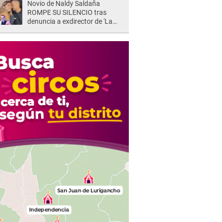
Novio de Naldy Saldaña
ROMPE SU SILENCIO tras
denuncia a exdirector de 'La
Bella Luz': "Me basta con que
ella esté bien"