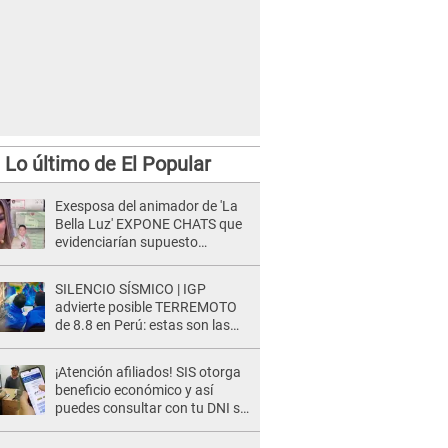
Lo último de El Popular
Exesposa del animador de 'La
Bella Luz' EXPONE CHATS que
evidenciarían supuesto
romance clandestino con Naldy
Saldaña, pese a tener pareja
SILENCIO SÍSMICO | IGP
advierte posible TERREMOTO
de 8.8 en Perú: estas son las
zonas más expuestas
¡Atención afiliados! SIS otorga
beneficio económico y así
puedes consultar con tu DNI si
te corresponde