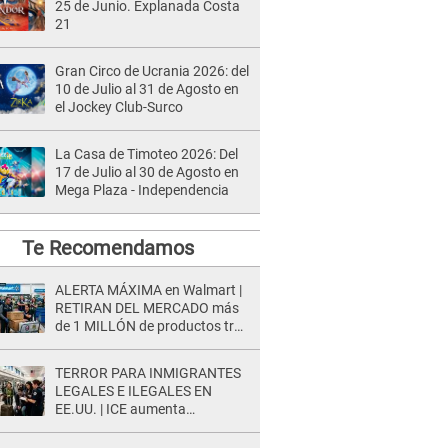
25 de Junio. Explanada Costa
21
Gran Circo de Ucrania 2026: del
10 de Julio al 31 de Agosto en
el Jockey Club-Surco
La Casa de Timoteo 2026: Del
17 de Julio al 30 de Agosto en
Mega Plaza - Independencia
Te Recomendamos
ALERTA MÁXIMA en Walmart |
RETIRAN DEL MERCADO más
de 1 MILLÓN de productos tras
causar HERIDAS GRAVES en
usuarios
TERROR PARA INMIGRANTES
LEGALES E ILEGALES EN
EE.UU. | ICE aumenta
operativos y arrestos a
extranjeros en aeropuertos