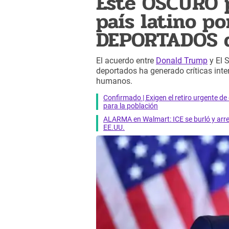
Este OSCURO 
país latino po
DEPORTADOS d
El acuerdo entre
Donald Trump
y El 
deportados ha generado críticas int
humanos.​
Confirmado | Exigen el retiro urgente d
para la población
ALARMA en Walmart: ICE se burló y arres
EE.UU.