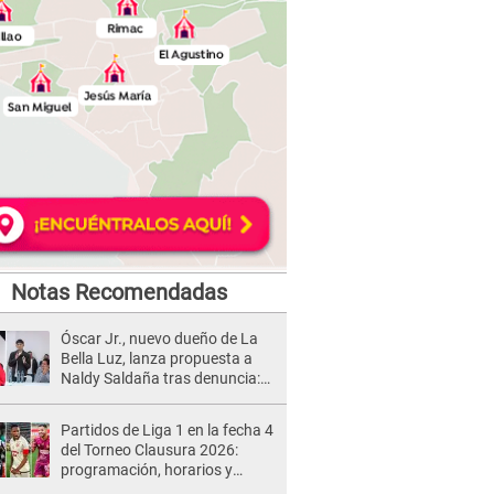
Notas Recomendadas
Óscar Jr., nuevo dueño de La
Bella Luz, lanza propuesta a
Naldy Saldaña tras denuncia:
“Va a haber otro tipo de ley”
Partidos de Liga 1 en la fecha 4
del Torneo Clausura 2026:
programación, horarios y
dónde ver