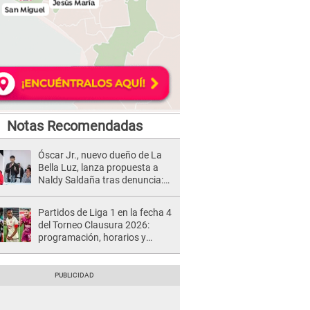
Notas Recomendadas
Óscar Jr., nuevo dueño de La
Bella Luz, lanza propuesta a
Naldy Saldaña tras denuncia:
“Va a haber otro tipo de ley”
Partidos de Liga 1 en la fecha 4
del Torneo Clausura 2026:
programación, horarios y
dónde ver