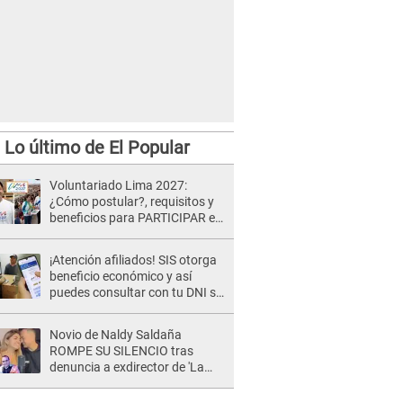
Lo último de El Popular
Voluntariado Lima 2027:
¿Cómo postular?, requisitos y
beneficios para PARTICIPAR en
los Juegos Panamericanos
¡Atención afiliados! SIS otorga
beneficio económico y así
puedes consultar con tu DNI si
te corresponde
Novio de Naldy Saldaña
ROMPE SU SILENCIO tras
denuncia a exdirector de 'La
Bella Luz': "Me basta con que
ella esté bien"