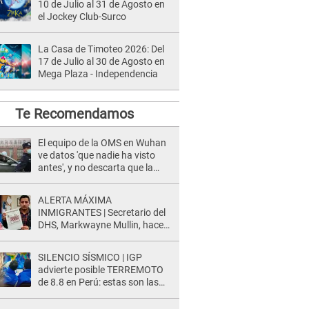
10 de Julio al 31 de Agosto en
el Jockey Club-Surco
La Casa de Timoteo 2026: Del
17 de Julio al 30 de Agosto en
Mega Plaza - Independencia
Te Recomendamos
El equipo de la OMS en Wuhan
ve datos 'que nadie ha visto
antes', y no descarta que la
COVID-19 se haya escapado de
un laboratorio
ALERTA MÁXIMA
INMIGRANTES | Secretario del
DHS, Markwayne Mullin, hace
alarmante declaración: "Ahora
vamos por ellos"
SILENCIO SÍSMICO | IGP
advierte posible TERREMOTO
de 8.8 en Perú: estas son las
zonas más expuestas