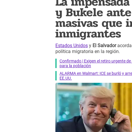
La impensada 
y Bukele ante
masivas que i
inmigrantes
Estados Unidos
y
El Salvador
acordar
política migratoria en la región.
Confirmado | Exigen el retiro urgente d
para la población
ALARMA en Walmart: ICE se burló y arres
EE.UU.