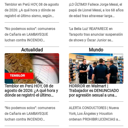
Temblor en Perú HOY, 08 de agosto
¡LO ÚLTIMO! Fallece Jorge Messi, el
de 2026: ¿A qué hora y dónde se
papá de Lionel Messi, a los 68 años
registró el último sismo, según
de edad tras atravesar larga
IGP?
enfermedad
“No podemos solos”: comuneros
'La Bella Luz' REAPARECE en
de Cañaris en LAMBAYEQUE
Tarapoto tras anunciar suspensión
luchan contra INCENDIO
de shows y Óscar Junior se
FORESTAL que sigue avanzando
JUSTIFICA: "Por un error no vamos
Actualidad
Mundo
a pagar todos"
Temblor en Perú HOY, 08 de
HORROR en Walmart |
agosto de 2026: ¿A qué hora y
Trabajador es DENUNCIADO
dónde se registró el último
por agresión sexual a una
sismo, según IGP?
cliente y su respuesta
INDIGNÓ A TODOS
“No podemos solos”: comuneros
ALERTA CONDUCTORES | Nueva
de Cañaris en LAMBAYEQUE
York, Los Ángeles y Houston
luchan contra INCENDIO
ordenan PROHIBIR LICENCIAS a
FORESTAL que sigue avanzando
quienes no presenten ESTE