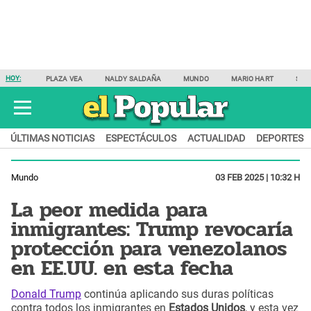
HOY:
PLAZA VEA
NALDY SALDAÑA
MUNDO
MARIO HART
SAM
ÚLTIMAS NOTICIAS
ESPECTÁCULOS
ACTUALIDAD
DEPORTES
Mundo
03 FEB 2025 | 10:32 H
La peor medida para
inmigrantes: Trump revocaría
protección para venezolanos
en EE.UU. en esta fecha
Donald Trump
continúa aplicando sus duras políticas
contra todos los inmigrantes en
Estados Unidos
, y esta vez