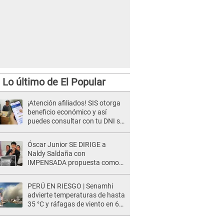
Lo último de El Popular
¡Atención afiliados! SIS otorga
beneficio económico y así
puedes consultar con tu DNI si
te corresponde
Óscar Junior SE DIRIGE a
Naldy Saldaña con
IMPENSADA propuesta como
nuevo líder de 'La Bella Luz' tras
denuncia: "Otro tipo de ley..."
PERÚ EN RIESGO | Senamhi
advierte temperaturas de hasta
35 °C y ráfagas de viento en 6
regiones del país