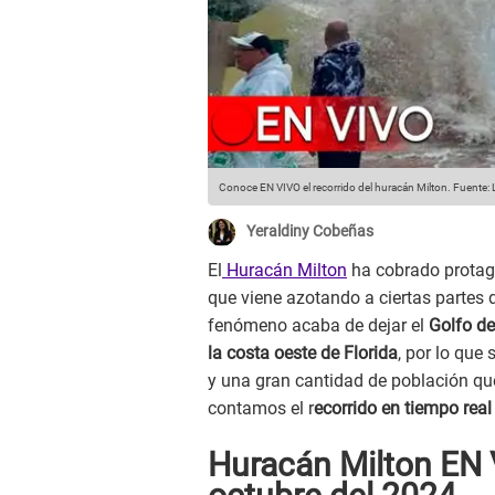
Conoce EN VIVO el recorrido del huracán Milton.
Fuente: 
Yeraldiny Cobeñas
El
Huracán Milton
ha cobrado protago
que viene azotando a ciertas partes 
fenómeno acaba de dejar el
Golfo d
la costa oeste de Florida
, por lo que
y una gran cantidad de población que
contamos el r
ecorrido en tiempo real
Huracán Milton EN 