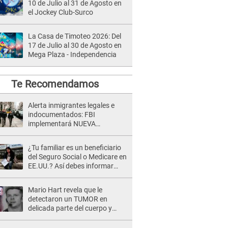
10 de Julio al 31 de Agosto en
el Jockey Club-Surco
La Casa de Timoteo 2026: Del
17 de Julio al 30 de Agosto en
Mega Plaza - Independencia
Te Recomendamos
Alerta inmigrantes legales e
indocumentados: FBI
implementará NUEVA
ESTRATEGIA en Nueva York
previo a la Copa Mundial 2026
¿Tu familiar es un beneficiario
del Seguro Social o Medicare en
EE.UU.? Así debes informar
sobre su muerte para EVITAR
COBROS
Mario Hart revela que le
detectaron un TUMOR en
delicada parte del cuerpo y
expone diagnóstico: "Dolores
muy fuertes..."