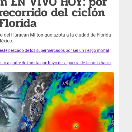
on EN VIVO HOY: por
recorrido del ciclón
Florida
o del Huracán Milton que azota a la ciudad de Florida
México.
e este pescado de los supermercados por ser un riesgo mortal
tó a padre de familia que huyó de la guerra de Ucrania hacia