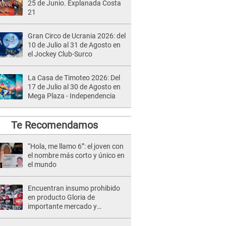
25 de Junio. Explanada Costa
21
Gran Circo de Ucrania 2026: del
10 de Julio al 31 de Agosto en
el Jockey Club-Surco
La Casa de Timoteo 2026: Del
17 de Julio al 30 de Agosto en
Mega Plaza - Independencia
Te Recomendamos
“Hola, me llamo 6”: el joven con
el nombre más corto y único en
el mundo
Encuentran insumo prohibido
en producto Gloria de
importante mercado y
acusaciones sacuden a la
gigante peruana