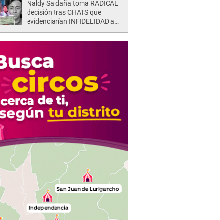
Naldy Saldaña toma RADICAL
decisión tras CHATS que
evidenciarían INFIDELIDAD a
su novio con animador de 'La
Bella Luz': "Un día..."