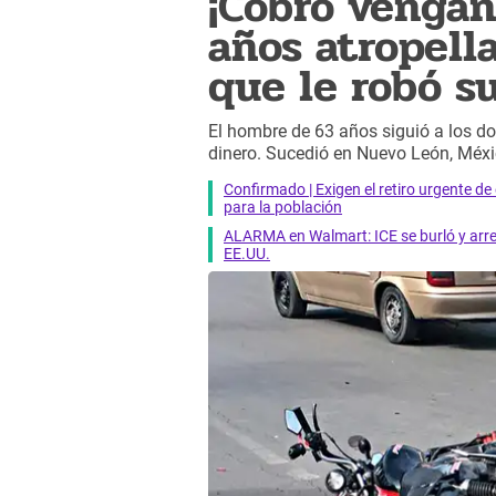
¡Cobró venga
años atropell
que le robó s
El hombre de 63 años siguió a los d
dinero. Sucedió en Nuevo León, Méxi
Confirmado | Exigen el retiro urgente d
para la población
ALARMA en Walmart: ICE se burló y arres
EE.UU.