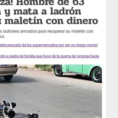
nza! Hombre de 63
a y mata a ladrón
u maletín con dinero
os ladrones armados para recuperar su maletín con
co.
e este pescado de los supermercados por ser un riesgo mortal
tó a padre de familia que huyó de la guerra de Ucrania hacia