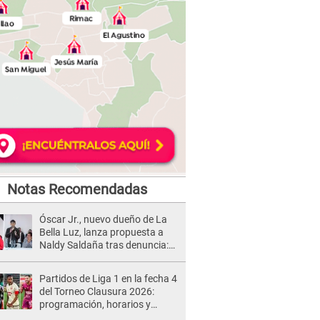
Notas Recomendadas
Óscar Jr., nuevo dueño de La
Bella Luz, lanza propuesta a
Naldy Saldaña tras denuncia:
“Va a haber otro tipo de ley”
Partidos de Liga 1 en la fecha 4
del Torneo Clausura 2026:
programación, horarios y
dónde ver