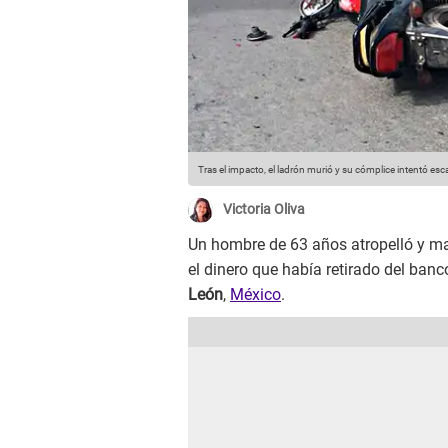
Tras el impacto, el ladrón murió y su cómplice intentó esc
Victoria Oliva
Un hombre de 63 años atropelló y ma
el dinero que había retirado del banc
León
,
México
.