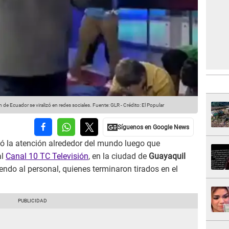
 de Ecuador se viralizó en redes sociales.
Fuente: GLR
-
Crédito: El Popular
ó la atención alrededor del mundo luego que
al
Canal 10 TC Televisión
, en la ciudad de
Guayaquil
ndo al personal, quienes terminaron tirados en el