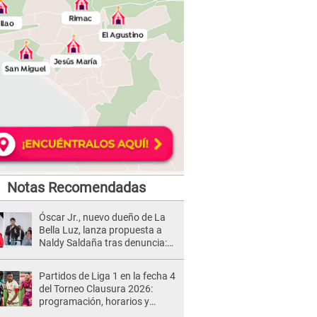
Notas Recomendadas
Óscar Jr., nuevo dueño de La
Bella Luz, lanza propuesta a
Naldy Saldaña tras denuncia:
“Va a haber otro tipo de ley”
Partidos de Liga 1 en la fecha 4
del Torneo Clausura 2026:
programación, horarios y
dónde ver