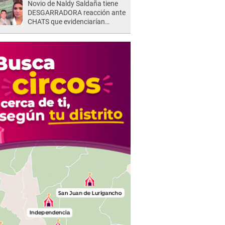
Novio de Naldy Saldaña tiene
DESGARRADORA reacción ante
CHATS que evidenciarían
INFIDELIDAD con animador de
'La Bella Luz': "Se puso..."