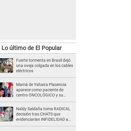
Lo último de El Popular
Fuerte tormenta en Brasil dejó
una oveja colgada en los cables
eléctricos
Mamá de Yahaira Plasencia
aparece como paciente de
centro ONCOLÓGICO y su
hermano lanza DESGARRADOR
mensaje: "Hoy fue la última..."
Naldy Saldaña toma RADICAL
decisión tras CHATS que
evidenciarían INFIDELIDAD a
su novio con animador de 'La
Bella Luz': "Un día..."