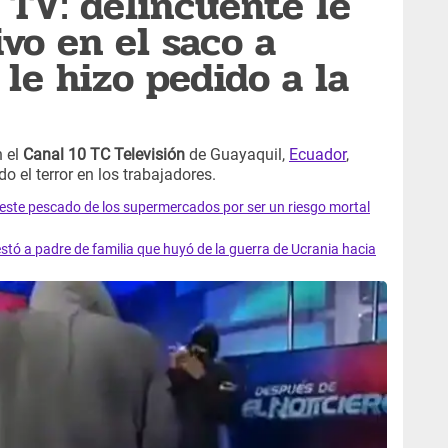
 TV: delincuente le
vo en el saco a
le hizo pedido a la
 el
Canal 10 TC Televisión
de Guayaquil,
Ecuador
,
el terror en los trabajadores.
e este pescado de los supermercados por ser un riesgo mortal
tó a padre de familia que huyó de la guerra de Ucrania hacia