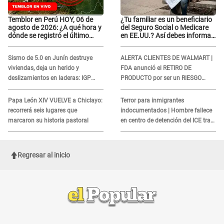
Temblor en Perú HOY, 06 de
¿Tu familiar es un beneficiario
agosto de 2026: ¿A qué hora y
del Seguro Social o Medicare
dónde se registró el último
en EE.UU.? Así debes informar
sismo, según IGP?
sobre su muerte para EVITAR
COBROS
Sismo de 5.0 en Junín destruye
ALERTA CLIENTES DE WALMART |
viviendas, deja un herido y
FDA anunció el RETIRO DE
deslizamientos en laderas: IGP
PRODUCTO por ser un RIESGO
alerta sobre posibles réplicas
MORTAL para consumidores: ¿Cuál
es?
Papa León XIV VUELVE a Chiclayo:
Terror para inmigrantes
recorrerá seis lugares que
indocumentados | Hombre fallece
marcaron su historia pastoral
en centro de detención del ICE tras
sufrir una "emergencia médica"
Regresar al inicio