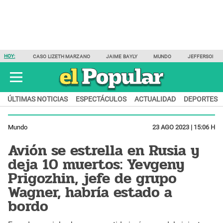
HOY:
CASO LIZETH MARZANO
JAIME BAYLY
MUNDO
JEFFERSON F
ÚLTIMAS NOTICIAS
ESPECTÁCULOS
ACTUALIDAD
DEPORTES
Mundo
23 AGO 2023 | 15:06 H
Avión se estrella en Rusia y
deja 10 muertos: Yevgeny
Prigozhin, jefe de grupo
Wagner, habría estado a
bordo