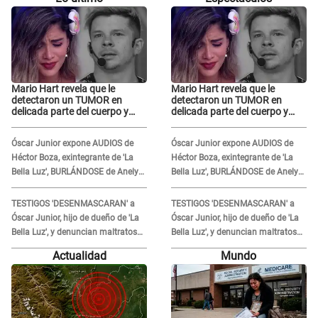
Mario Hart revela que le
Mario Hart revela que le
detectaron un TUMOR en
detectaron un TUMOR en
delicada parte del cuerpo y
delicada parte del cuerpo y
expone diagnóstico: "Dolores
expone diagnóstico: "Dolores
muy fuertes..."
muy fuertes..."
Óscar Junior expone AUDIOS de
Óscar Junior expone AUDIOS de
Héctor Boza, exintegrante de 'La
Héctor Boza, exintegrante de 'La
Bella Luz', BURLÁNDOSE de Anely
Bella Luz', BURLÁNDOSE de Anely
Dávila tras acusarlo de maltrato:
Dávila tras acusarlo de maltrato:
"Grábame..."
"Grábame..."
TESTIGOS 'DESENMASCARAN' a
TESTIGOS 'DESENMASCARAN' a
Óscar Junior, hijo de dueño de 'La
Óscar Junior, hijo de dueño de 'La
Bella Luz', y denuncian maltratos
Bella Luz', y denuncian maltratos
en la orquesta: "Los humilla..."
en la orquesta: "Los humilla..."
Actualidad
Mundo