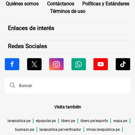
Quiénes somos
Contáctanos
Políticas y Estándares
Términos de uso
Enlaces de interés
Redes Sociales
Visita también
larepublica.pe
elpopular.pe
libero.pe
libero.pe/esports
wapa.pe
buenazo.pe
larepublica.pe/verificador
lrmas.larepublica.pe