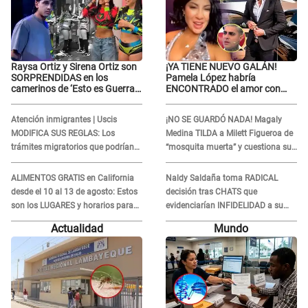
Raysa Ortiz y Sirena Ortiz son
¡YA TIENE NUEVO GALÁN!
SORPRENDIDAS en los
Pamela López habría
camerinos de ‘Esto es Guerra’
ENCONTRADO el amor con
tras FUERTE
joven empresario y Pati Lorena
ENFRENTAMIENTO con
la ECHA en VIVO
Atención inmigrantes | Uscis
¡NO SE GUARDÓ NADA! Magaly
Gabriel Moisés: “Gracias”
MODIFICA SUS REGLAS: Los
Medina TILDA a Milett Figueroa de
trámites migratorios que podrían
“mosquita muerta” y cuestiona su
necesitar tu prueba de ADN
RECONCILIACIÓN con Marcelo
Tinelli en TV argentina
ALIMENTOS GRATIS en California
Naldy Saldaña toma RADICAL
desde el 10 al 13 de agosto: Estos
decisión tras CHATS que
son los LUGARES y horarios para
evidenciarían INFIDELIDAD a su
recibir la ayuda
novio con animador de 'La Bella
Actualidad
Mundo
Luz': "Un día..."