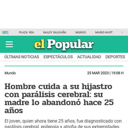
HOY:
PLAZA VEA
NALDY SALDAÑA
MUNDO
MARIO HART
SAM
ÚLTIMAS NOTICIAS
ESPECTÁCULOS
ACTUALIDAD
DEPORTES
Mundo
25 MAR 2023 | 19:08 H
Hombre cuida a su hijastro
con parálisis cerebral: su
madre lo abandonó hace 25
años
El joven, quien ahora tiene 25 años, fue diagnosticado con
parálisis cerebral, epilepsia y atrofia de sus extremidades.