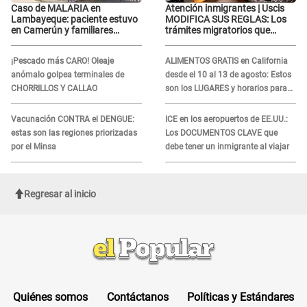
Caso de MALARIA en
Atención inmigrantes | Uscis
Lambayeque: paciente estuvo
MODIFICA SUS REGLAS: Los
en Camerún y familiares
trámites migratorios que
denuncian demora en
podrían necesitar tu prueba de
tratamiento
ADN
¡Pescado más CARO! Oleaje
ALIMENTOS GRATIS en California
anómalo golpea terminales de
desde el 10 al 13 de agosto: Estos
CHORRILLOS Y CALLAO
son los LUGARES y horarios para
recibir la ayuda
Vacunación CONTRA el DENGUE:
ICE en los aeropuertos de EE.UU.:
estas son las regiones priorizadas
Los DOCUMENTOS CLAVE que
por el Minsa
debe tener un inmigrante al viajar
Regresar al inicio
Quiénes somos
Contáctanos
Políticas y Estándares