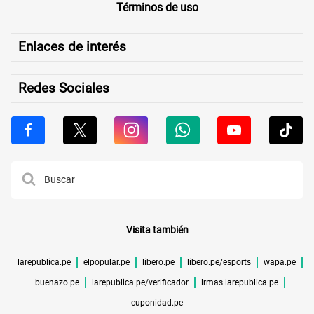
Términos de uso
Enlaces de interés
Redes Sociales
Visita también
larepublica.pe
elpopular.pe
libero.pe
libero.pe/esports
wapa.pe
buenazo.pe
larepublica.pe/verificador
lrmas.larepublica.pe
cuponidad.pe