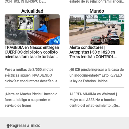
CONTROL INTENSIVO DE
estado de su relación familiar con
SEGURIDAD: Estas serán las
Keiko Fujimori: "Mi familia es Érika,
Actualidad
Mundo
HORAS CRÍTICAS
mi suegra..."
TRAGEDIA en Nasca: entregan
Alerta conductores |
CUERPOS del piloto y copiloto
Autopistas I-30 e I-820 en
mientras familias de turistas
Texas tendrán CONTROL
esperan identificación
INTENSIVO DE SEGURIDAD:
Estas serán las HORAS
Pese a multas de S/550, motos
¿El ICE puede ingresar a la casa de
CRÍTICAS
eléctricas siguen INVADIENDO
un indocumentado? Esto REVELÓ
ciclovías: conductores desafían las
la ley de Estados Unidos
nuevas reglas
¡Alerta en Machu Picchu! Incendio
ALERTA MÁXIMA en Walmart |
forestal obliga a suspender el
Mujer casi ASESINA a hombre
servicio de trenes
dentro del establecimiento: ¿Se
logró atrapar al sospechoso?
Regresar al inicio