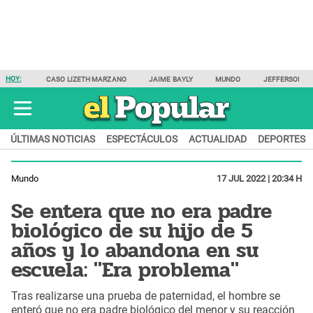
HOY:
CASO LIZETH MARZANO
JAIME BAYLY
MUNDO
JEFFERSON F
ÚLTIMAS NOTICIAS
ESPECTÁCULOS
ACTUALIDAD
DEPORTES
Mundo
17 JUL 2022 | 20:34 H
Se entera que no era padre
biológico de su hijo de 5
años y lo abandona en su
escuela: "Era problema"
Tras realizarse una prueba de paternidad, el hombre se
enteró que no era padre biológico del menor y su reacción