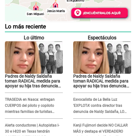
Lo más reciente
Lo último
Espectáculos
Padres de Naldy Saldaña
Padres de Naldy Saldaña
toman RADICAL medida para
toman RADICAL medida para
apoyar su hija tras denuncia
apoyar su hija tras denuncia
contra director musical de La
contra director musical de La
Bella Luz: "Esto no se va a
Bella Luz: "Esto no se va a
TRAGEDIA en Nasca: entregan
Exvocalista de La Bella Luz
quedar así"
quedar así"
CUERPOS del piloto y copiloto
'EXPLOTA' contra director tras
mientras familias de turistas
denuncia de Naldy Saldaña, LO
esperan identificación
INSULTA y lanza GRAVE
advertencia: "Falta que rueden dos
Alerta conductores | Autopistas I-
Kenji Fujimori decide NO CALLAR
cabezas más"
30 e I-820 en Texas tendrán
MÁS y destapa el VERDADERO