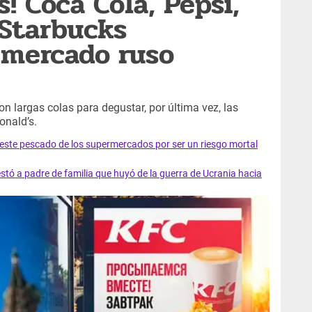
! Coca Cola, Pepsi,
 Starbucks
 mercado ruso
n largas colas para degustar, por última vez, las
nald’s.
e este pescado de los supermercados por ser un riesgo mortal
tó a padre de familia que huyó de la guerra de Ucrania hacia