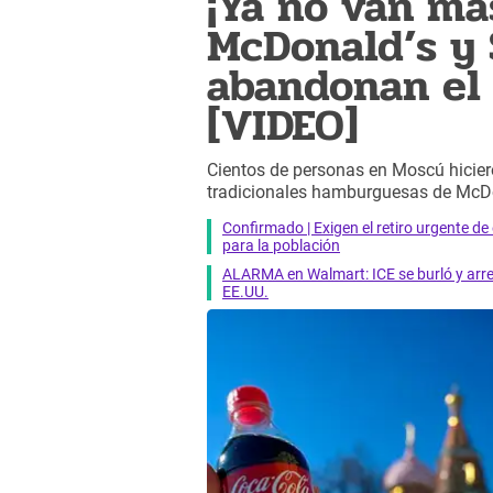
¡Ya no van más
McDonald’s y
abandonan el
[VIDEO]
Cientos de personas en Moscú hiciero
tradicionales hamburguesas de McDo
Confirmado | Exigen el retiro urgente d
para la población
ALARMA en Walmart: ICE se burló y arres
EE.UU.