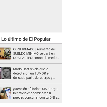
Lo último de El Popular
CONFIRMADO | Aumento del
SUELDO MÍNIMO se dará en
DOS PARTES: conoce la medida
oficial del Ministerio de
Economía
Mario Hart revela que le
detectaron un TUMOR en
delicada parte del cuerpo y
expone diagnóstico: "Dolores
muy fuertes..."
¡Atención afiliados! SIS otorga
beneficio económico y así
puedes consultar con tu DNI si
te corresponde