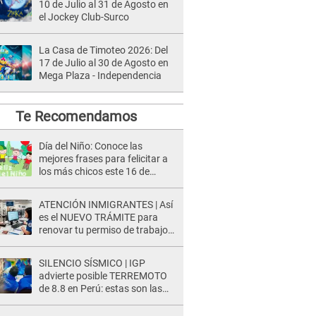
10 de Julio al 31 de Agosto en
el Jockey Club-Surco
La Casa de Timoteo 2026: Del
17 de Julio al 30 de Agosto en
Mega Plaza - Independencia
Te Recomendamos
Día del Niño: Conoce las
mejores frases para felicitar a
los más chicos este 16 de
agosto [FOTOS]
ATENCIÓN INMIGRANTES | Así
es el NUEVO TRÁMITE para
renovar tu permiso de trabajo
EAD en agosto del 2026
SILENCIO SÍSMICO | IGP
advierte posible TERREMOTO
de 8.8 en Perú: estas son las
zonas más expuestas