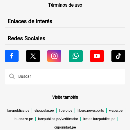
Términos de uso
Enlaces de interés
Redes Sociales
Visita también
larepublica.pe
elpopular.pe
libero.pe
libero.pe/esports
wapa.pe
buenazo.pe
larepublica.pe/verificador
lrmas.larepublica.pe
cuponidad.pe