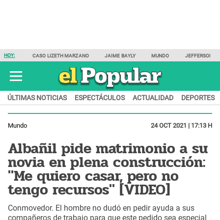
HOY:
CASO LIZETH MARZANO
JAIME BAYLY
MUNDO
JEFFERSON F
ÚLTIMAS NOTICIAS
ESPECTÁCULOS
ACTUALIDAD
DEPORTES
Mundo
24 OCT 2021 | 17:13 H
Albañil pide matrimonio a su
novia en plena construcción:
"Me quiero casar, pero no
tengo recursos" [VIDEO]
Conmovedor. El hombre no dudó en pedir ayuda a sus
compañeros de trabajo para que este pedido sea especial