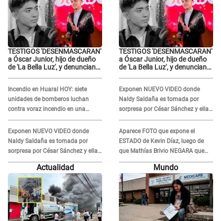
TESTIGOS 'DESENMASCARAN'
TESTIGOS 'DESENMASCARAN'
a Óscar Junior, hijo de dueño
a Óscar Junior, hijo de dueño
de 'La Bella Luz', y denuncian
de 'La Bella Luz', y denuncian
maltratos en la orquesta: "Los
maltratos en la orquesta: "Los
humilla..."
humilla..."
Incendio en Huaral HOY: siete
Exponen NUEVO VIDEO donde
unidades de bomberos luchan
Naldy Saldaña es tomada por
contra voraz incendio en una
sorpresa por César Sánchez y ella
ferretería
evidencia su REACCIÓN: Le agarró
la mano
Exponen NUEVO VIDEO donde
Aparece FOTO que expone el
Naldy Saldaña es tomada por
ESTADO de Kevin Díaz, luego de
sorpresa por César Sánchez y ella
que Mathías Brivio NEGARA que
evidencia su REACCIÓN: Le agarró
fue un accidente: Lleva collarín
Actualidad
Mundo
la mano