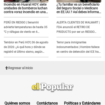
Incendio en Huaral HOY: siete
¿Tu familiar es un beneficiario
unidades de bomberos luchan
del Seguro Social o Medicare
contra voraz incendio en una
en EE.UU.? Así debes informar
ferretería
sobre su muerte para EVITAR
COBROS
PERÚ EN RIESGO | Senamhi
ALERTA CLIENTES DE WALMART |
advierte temperaturas de hasta 35
FDA anunció el RETIRO DE
°C y ráfagas de viento en 6
PRODUCTO por ser un RIESGO
regiones del país
MORTAL para consumidores: ¿Cuál
es?
Temblor en Perú HOY, 06 de agosto
Terror para inmigrantes
de 2026: ¿A qué hora y dónde se
indocumentados | Hombre fallece
registró el último sismo, según
en centro de detención del ICE tras
IGP?
sufrir una "emergencia médica"
Regresar al inicio
Quiénes somos
Contáctanos
Políticas y Estándares