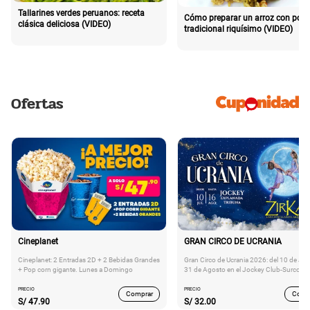
Tallarines verdes peruanos: receta
Cómo preparar un arroz con poll
clásica deliciosa (VIDEO)
tradicional riquísimo (VIDEO)
Ofertas
Cineplanet
GRAN CIRCO DE UCRANIA
Cineplanet: 2 Entradas 2D + 2 Bebidas Grandes
Gran Circo de Ucrania 2026: del 10 de Juli
+ Pop corn gigante. Lunes a Domingo
31 de Agosto en el Jockey Club-Surco
PRECIO
PRECIO
Comprar
Comp
S/
47.90
S/
32.00