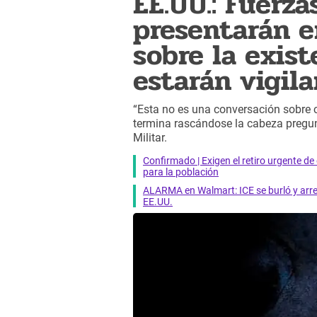
EE.UU.: Fuerz
presentarán e
sobre la exis
estarán vigil
“Esta no es una conversación sobre c
termina rascándose la cabeza pregunt
Militar.
Confirmado | Exigen el retiro urgente d
para la población
ALARMA en Walmart: ICE se burló y arres
EE.UU.