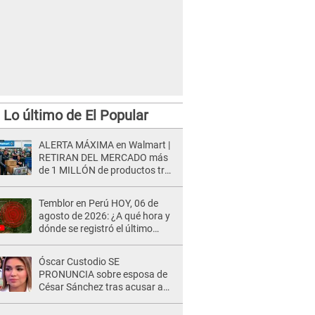
Lo último de El Popular
ALERTA MÁXIMA en Walmart |
RETIRAN DEL MERCADO más
de 1 MILLÓN de productos tras
causar HERIDAS GRAVES en
usuarios
Temblor en Perú HOY, 06 de
agosto de 2026: ¿A qué hora y
dónde se registró el último
sismo, según IGP?
Óscar Custodio SE
PRONUNCIA sobre esposa de
César Sánchez tras acusar a
Naldy Saldaña de ser PAREJA
del músico: "Lo dejo en manos