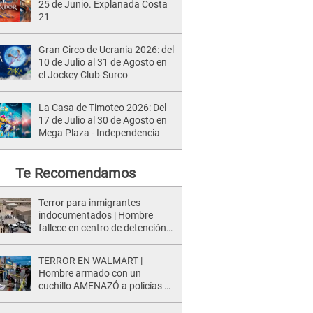
25 de Junio. Explanada Costa
21
Gran Circo de Ucrania 2026: del
10 de Julio al 31 de Agosto en
el Jockey Club-Surco
La Casa de Timoteo 2026: Del
17 de Julio al 30 de Agosto en
Mega Plaza - Independencia
Te Recomendamos
Terror para inmigrantes
indocumentados | Hombre
fallece en centro de detención
del ICE tras sufrir una
"emergencia médica"
TERROR EN WALMART |
Hombre armado con un
cuchillo AMENAZÓ a policías y
clientes: Este fue su INSÓLITO
FINAL