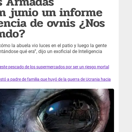
as Armadas
n junio un informe
tencia de ovnis ¿Nos
ando?
ómo la abuela vio luces en el patio y luego la gente
ándose qué era”, dijo un exoficial de Inteligencia
e este pescado de los supermercados por ser un riesgo mortal
tó a padre de familia que huyó de la guerra de Ucrania hacia