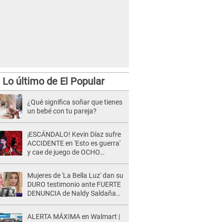
Lo último de El Popular
¿Qué significa soñar que tienes
un bebé con tu pareja?
¡ESCÁNDALO! Kevin Díaz sufre
ACCIDENTE en 'Esto es guerra'
y cae de juego de OCHO
METROS de altura: "La
colchoneta se rompe..."
Mujeres de 'La Bella Luz' dan su
DURO testimonio ante FUERTE
DENUNCIA de Naldy Saldaña
contra director: "Cualquier
acusación de apañamiento..."
ALERTA MÁXIMA en Walmart |