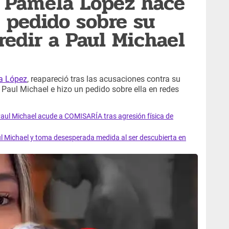
e Pamela López hace
pedido sobre su
redir a Paul Michael
a López
, reapareció tras las acusaciones contra su
 Paul Michael e hizo un pedido sobre ella en redes
Paul Michael acude a COMISARÍA tras agresión física de
l Michael y toma desesperada medida al ser descubierta en