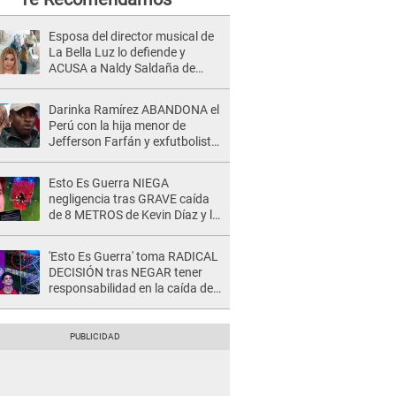
Esposa del director musical de
La Bella Luz lo defiende y
ACUSA a Naldy Saldaña de
tener una relación con él y
otros integrantes
Darinka Ramírez ABANDONA el
Perú con la hija menor de
Jefferson Farfán y exfutbolista
REACCIONA: "A ti que..."
Esto Es Guerra NIEGA
negligencia tras GRAVE caída
de 8 METROS de Kevin Díaz y lo
SEÑALAN: "No adoptó la
postura correcta"
'Esto Es Guerra' toma RADICAL
DECISIÓN tras NEGAR tener
responsabilidad en la caída de
Kevin Díaz desde 8 metros de
altura