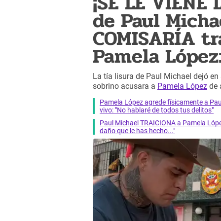
¡SE LE VIENE L
de Paul Micha
COMISARÍA tra
Pamela López: 
La tía lisura de Paul Michael dejó e
sobrino acusara a
Pamela López
de 
Pamela López agrede físicamente a Pau
vivo: "No hablaré de todos tus delitos"
Paul Michael TRAICIONA a Pamela López 
daño que le has hecho..."