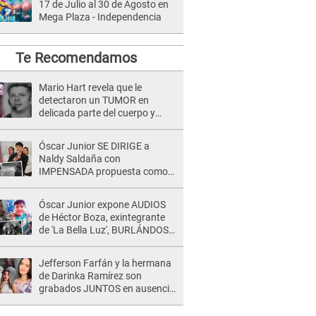
17 de Julio al 30 de Agosto en
Mega Plaza - Independencia
Te Recomendamos
Mario Hart revela que le
detectaron un TUMOR en
delicada parte del cuerpo y
expone diagnóstico: "Dolores
muy fuertes..."
Óscar Junior SE DIRIGE a
Naldy Saldaña con
IMPENSADA propuesta como
nuevo líder de 'La Bella Luz' tras
denuncia: "Otro tipo de ley..."
Óscar Junior expone AUDIOS
de Héctor Boza, exintegrante
de 'La Bella Luz', BURLÁNDOSE
de Anely Dávila tras acusarlo
de maltrato: "Grábame..."
Jefferson Farfán y la hermana
de Darinka Ramírez son
grabados JUNTOS en ausencia
de Xiomy Kanashiro: "Siempre
va acompañada..."