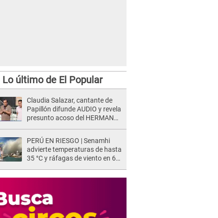
Lo último de El Popular
Claudia Salazar, cantante de
Papillón difunde AUDIO y revela
presunto acoso del HERMANO
del director musical de La Bella
Luz: "Me quedé asustada, en
PERÚ EN RIESGO | Senamhi
shock"
advierte temperaturas de hasta
35 °C y ráfagas de viento en 6
regiones del país