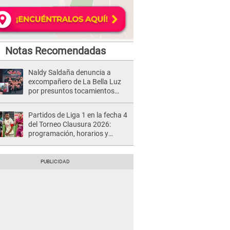
Notas Recomendadas
Naldy Saldaña denuncia a
excompañero de La Bella Luz
por presuntos tocamientos
indebidos e intento de besarla
Partidos de Liga 1 en la fecha 4
del Torneo Clausura 2026:
programación, horarios y
dónde ver