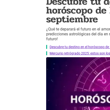
Descubre tu d
horóscopo de 
septiembre
¿Qué te deparará el futuro en el amor,
predicciones astrológicas del día en
futuro!
Descubre tu destino en el horóscopo de 
Mercurio retrógrado 2025: estos son lo