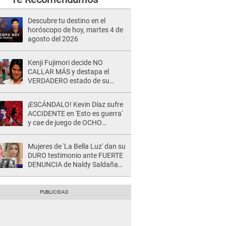
Descubre tu destino en el
horóscopo de hoy, martes 4 de
agosto del 2026
Kenji Fujimori decide NO
CALLAR MÁS y destapa el
VERDADERO estado de su
relación familiar con Keiko
Fujimori: "Mi familia es Érika, mi
¡ESCÁNDALO! Kevin Díaz sufre
suegra..."
ACCIDENTE en 'Esto es guerra'
y cae de juego de OCHO
METROS de altura: "La
colchoneta se rompe..."
Mujeres de 'La Bella Luz' dan su
DURO testimonio ante FUERTE
DENUNCIA de Naldy Saldaña
contra director: "Cualquier
acusación de apañamiento..."