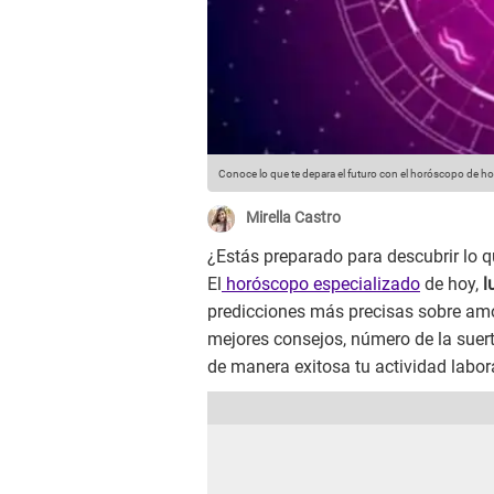
Conoce lo que te depara el futuro con el horóscopo de ho
Mirella Castro
¿Estás preparado para descubrir lo qu
El
horóscopo especializado
de hoy,
l
predicciones más precisas sobre amor
mejores consejos, número de la suert
de manera exitosa tu actividad laboral