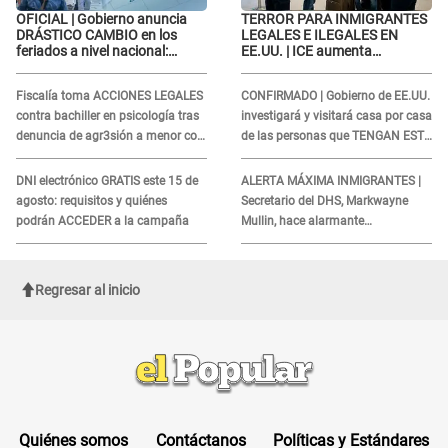
OFICIAL | Gobierno anuncia
TERROR PARA INMIGRANTES
DRÁSTICO CAMBIO en los
LEGALES E ILEGALES EN
feriados a nivel nacional:
EE.UU. | ICE aumenta
revisa como quedarán los
operativos y arrestos a
DÍAS LIBRES
extranjeros en aeropuertos
Fiscalía toma ACCIONES LEGALES
CONFIRMADO | Gobierno de EE.UU.
contra bachiller en psicología tras
investigará y visitará casa por casa
denuncia de agr3sión a menor con
de las personas que TENGAN ESTE
autismo
TRABAJO
DNI electrónico GRATIS este 15 de
ALERTA MÁXIMA INMIGRANTES |
agosto: requisitos y quiénes
Secretario del DHS, Markwayne
podrán ACCEDER a la campaña
Mullin, hace alarmante
declaración: "Ahora vamos por
ellos"
Regresar al inicio
Quiénes somos
Contáctanos
Políticas y Estándares