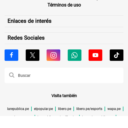
Términos de uso
Enlaces de interés
Redes Sociales
Visita también
larepublica.pe
elpopular.pe
libero.pe
libero.pe/esports
wapa.pe
buenazo.pe
larepublica.pe/verificador
lrmas.larepublica.pe
cuponidad.pe