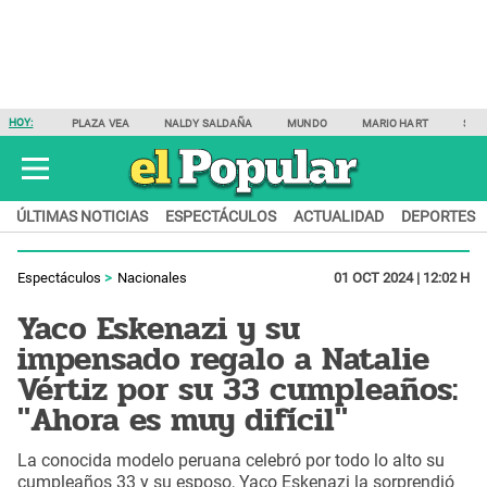
HOY:
PLAZA VEA
NALDY SALDAÑA
MUNDO
MARIO HART
SAM
ÚLTIMAS NOTICIAS
ESPECTÁCULOS
ACTUALIDAD
DEPORTES
Espectáculos
Nacionales
01 OCT 2024 | 12:02 H
Yaco Eskenazi y su
impensado regalo a Natalie
Vértiz por su 33 cumpleaños:
"Ahora es muy difícil"
La conocida modelo peruana celebró por todo lo alto su
cumpleaños 33 y su esposo, Yaco Eskenazi la sorprendió