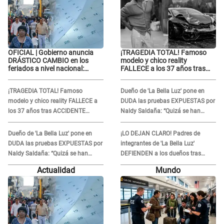
OFICIAL | Gobierno anuncia
¡TRAGEDIA TOTAL! Famoso
DRÁSTICO CAMBIO en los
modelo y chico reality
feriados a nivel nacional:
FALLECE a los 37 años tras
revisa como quedarán los
ACCIDENTE durante la
DÍAS LIBRES
grabación de un comercial
¡TRAGEDIA TOTAL! Famoso
Dueño de 'La Bella Luz' pone en
modelo y chico reality FALLECE a
DUDA las pruebas EXPUESTAS por
los 37 años tras ACCIDENTE
Naldy Saldaña: “Quizá se han
durante la grabación de un
editado...”
comercial
Dueño de 'La Bella Luz' pone en
¡LO DEJAN CLARO! Padres de
DUDA las pruebas EXPUESTAS por
integrantes de 'La Bella Luz'
Naldy Saldaña: “Quizá se han
DEFIENDEN a los dueños tras
editado...”
denuncia: “Nunca vimos nada...”
Actualidad
Mundo