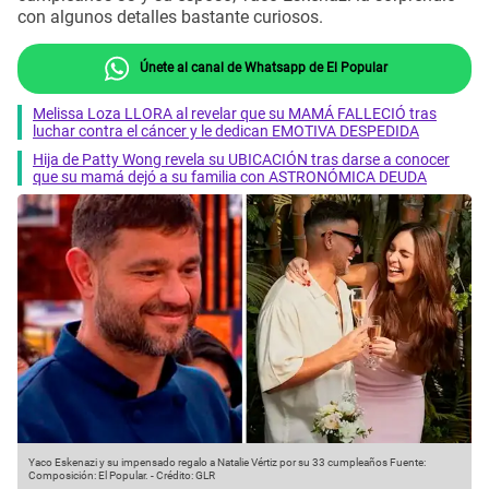
con algunos detalles bastante curiosos.
Únete al canal de Whatsapp de El Popular
Melissa Loza LLORA al revelar que su MAMÁ FALLECIÓ tras
luchar contra el cáncer y le dedican EMOTIVA DESPEDIDA
Hija de Patty Wong revela su UBICACIÓN tras darse a conocer
que su mamá dejó a su familia con ASTRONÓMICA DEUDA
Yaco Eskenazi y su impensado regalo a Natalie Vértiz por su 33 cumpleaños
Fuente:
Composición: El Popular.
-
Crédito: GLR