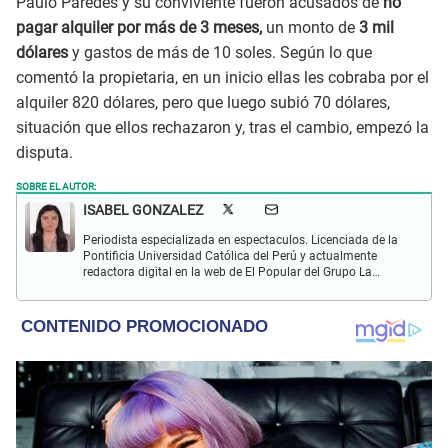
Paulo Paredes y su conviviente fueron acusados de
no
pagar alquiler por más de 3 meses,
un monto de
3 mil
dólares
y gastos de más de 10 soles. Según lo que
comentó la propietaria, en un inicio ellas les cobraba por el
alquiler 820 dólares, pero que luego subió 70 dólares,
situación que ellos rechazaron y, tras el cambio, empezó la
disputa.
SOBRE EL AUTOR:
ISABEL GONZALEZ
Periodista especializada en espectaculos. Licenciada de la
Pontificia Universidad Católica del Perú y actualmente
redactora digital en la web de El Popular del Grupo La
República. Interesada en periodismo digital, SEO, redes
sociales y nuevas tecnologías.