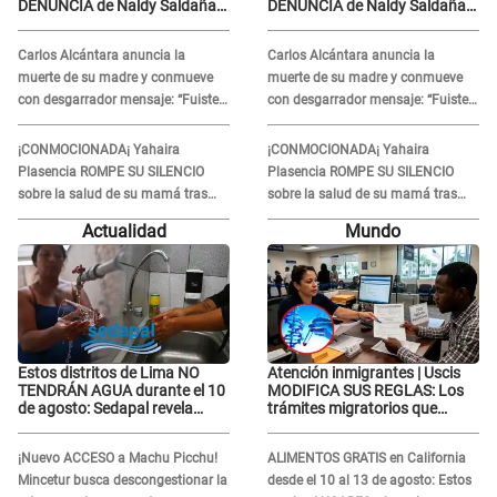
DENUNCIA de Naldy Saldaña
DENUNCIA de Naldy Saldaña
contra el exdirector César
contra el exdirector César
Sánchez
Sánchez
Carlos Alcántara anuncia la
Carlos Alcántara anuncia la
muerte de su madre y conmueve
muerte de su madre y conmueve
con desgarrador mensaje: “Fuiste
con desgarrador mensaje: “Fuiste
una gran mujer”
una gran mujer”
¡CONMOCIONADA¡ Yahaira
¡CONMOCIONADA¡ Yahaira
Plasencia ROMPE SU SILENCIO
Plasencia ROMPE SU SILENCIO
sobre la salud de su mamá tras
sobre la salud de su mamá tras
APARECER en centro oncológico:
APARECER en centro oncológico:
Actualidad
Mundo
“La oración tiene poder”
“La oración tiene poder”
Estos distritos de Lima NO
Atención inmigrantes | Uscis
TENDRÁN AGUA durante el 10
MODIFICA SUS REGLAS: Los
de agosto: Sedapal revela
trámites migratorios que
horarios oficiales
podrían necesitar tu prueba de
ADN
¡Nuevo ACCESO a Machu Picchu!
ALIMENTOS GRATIS en California
Mincetur busca descongestionar la
desde el 10 al 13 de agosto: Estos