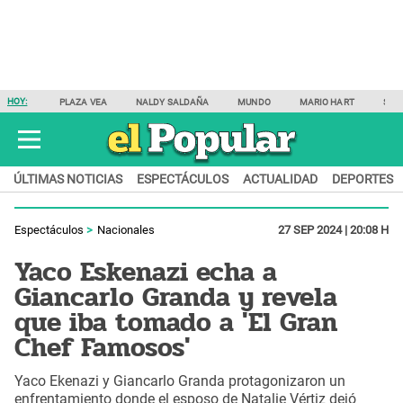
HOY:
PLAZA VEA
NALDY SALDAÑA
MUNDO
MARIO HART
SAM
ÚLTIMAS NOTICIAS
ESPECTÁCULOS
ACTUALIDAD
DEPORTES
Espectáculos
Nacionales
27 SEP 2024 | 20:08 H
Yaco Eskenazi echa a
Giancarlo Granda y revela
que iba tomado a 'El Gran
Chef Famosos'
Yaco Ekenazi y Giancarlo Granda protagonizaron un
enfrentamiento donde el esposo de Natalie Vértiz dejó