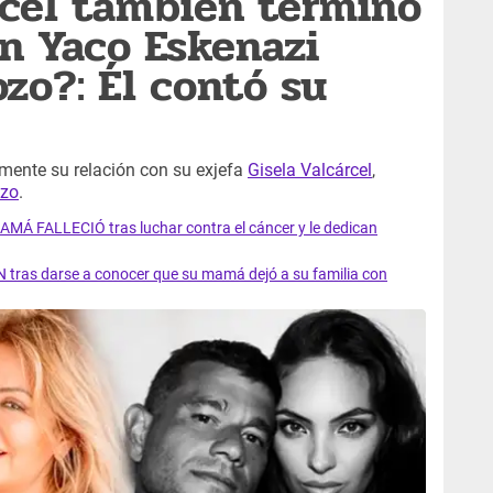
rcel también terminó
n Yaco Eskenazi
zo?: Él contó su
ente su relación con su exjefa
Gisela Valcárcel
,
ozo
.
AMÁ FALLECIÓ tras luchar contra el cáncer y le dedican
 tras darse a conocer que su mamá dejó a su familia con