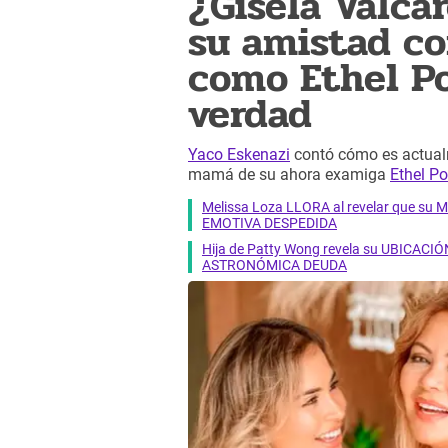
¿Gisela Valcá
su amistad co
como Ethel Po
verdad
Yaco Eskenazi
contó cómo es actualm
mamá de su ahora examiga
Ethel P
Melissa Loza LLORA al revelar que su M
EMOTIVA DESPEDIDA
Hija de Patty Wong revela su UBICACIÓN
ASTRONÓMICA DEUDA