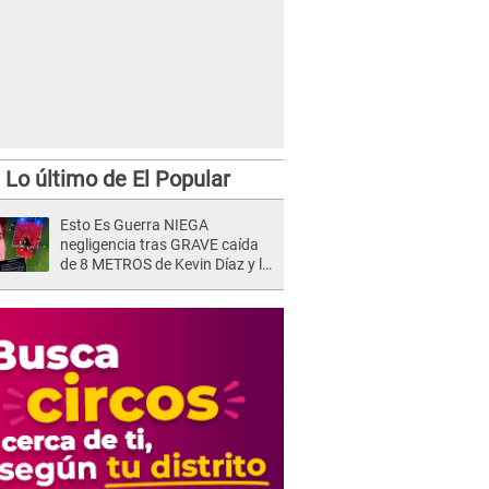
Lo último de El Popular
Esto Es Guerra NIEGA
negligencia tras GRAVE caída
de 8 METROS de Kevin Díaz y lo
SEÑALAN: "No adoptó la
postura correcta"