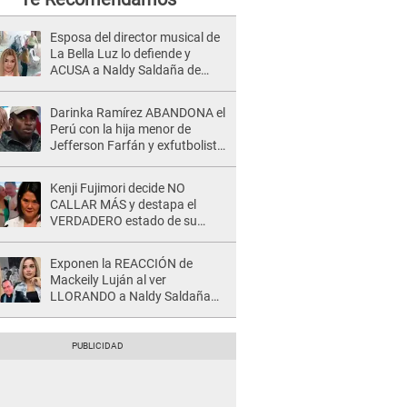
Esposa del director musical de
La Bella Luz lo defiende y
ACUSA a Naldy Saldaña de
tener una relación con él y
otros integrantes
Darinka Ramírez ABANDONA el
Perú con la hija menor de
Jefferson Farfán y exfutbolista
REACCIONA: "A ti que..."
Kenji Fujimori decide NO
CALLAR MÁS y destapa el
VERDADERO estado de su
relación familiar con Keiko
Fujimori: "Mi familia es Érika, mi
Exponen la REACCIÓN de
suegra..."
Mackeily Luján al ver
LLORANDO a Naldy Saldaña
tras AGRESIÓN de director de
'La Bella Luz': Esto hizo