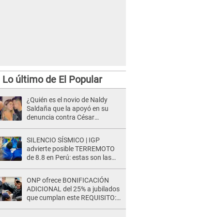
Lo último de El Popular
¿Quién es el novio de Naldy
Saldaña que la apoyó en su
denuncia contra César
Sánchez y confrontó al dueño
de 'La Bella Luz'?
SILENCIO SÍSMICO | IGP
advierte posible TERREMOTO
de 8.8 en Perú: estas son las
zonas más expuestas
ONP ofrece BONIFICACIÓN
ADICIONAL del 25% a jubilados
que cumplan este REQUISITO:
revisa si accedes aquí