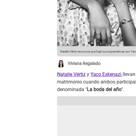
Natalie Vértiz reconoce que bajó sus expectativas con Ya
Viviana Regalado
Natalie Vértiz
y
Yaco Eskenazi
llevan
matrimonio cuando ambos participa
denominada "
La boda del año
".