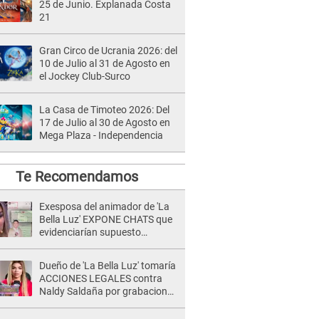
25 de Junio. Explanada Costa
21
Gran Circo de Ucrania 2026: del
10 de Julio al 31 de Agosto en
el Jockey Club-Surco
La Casa de Timoteo 2026: Del
17 de Julio al 30 de Agosto en
Mega Plaza - Independencia
Te Recomendamos
Exesposa del animador de 'La
Bella Luz' EXPONE CHATS que
evidenciarían supuesto
romance clandestino con Naldy
Saldaña, pese a tener pareja
Dueño de 'La Bella Luz' tomaría
ACCIONES LEGALES contra
Naldy Saldaña por grabaciones
en su casa: "Lo determinará la
justicia"