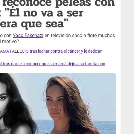
z reconoce peleas con
 "Él no va a ser
era que sea"
nto con
Yaco Eskenazi
en televisión sacó a flote muchos
l motivo?
AMÁ FALLECIÓ tras luchar contra el cáncer y le dedican
 tras darse a conocer que su mamá dejó a su familia con