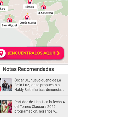
Notas Recomendadas
Óscar Jr., nuevo dueño de La
Bella Luz, lanza propuesta a
Naldy Saldaña tras denuncia:
“Va a haber otro tipo de ley”
Partidos de Liga 1 en la fecha 4
del Torneo Clausura 2026:
programación, horarios y
dónde ver