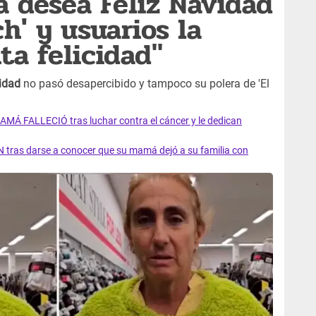
a desea Feliz Navidad
h' y usuarios la
ta felicidad"
idad
no pasó desapercibido y tampoco su polera de 'El
AMÁ FALLECIÓ tras luchar contra el cáncer y le dedican
 tras darse a conocer que su mamá dejó a su familia con