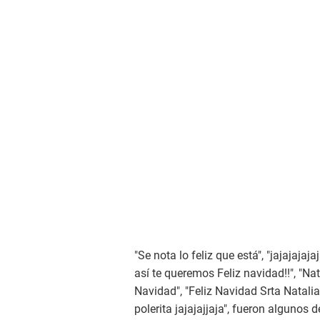
"Se nota lo feliz que está", "jajajajaj
así te queremos Feliz navidad!!", "N
Navidad", "Feliz Navidad Srta Natali
polerita jajajajjaja", fueron algunos 