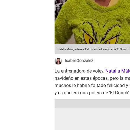
Natalia Málaga desea 'Feliz Navidad' vestida de 'El Grinch'.
Isabel Gonzalez
La entrenadora de voley,
Natalia Má
navideño en estas épocas, pero la ma
muchos le habría faltado felicidad 
y es que era una polera de 'El Grinch'.