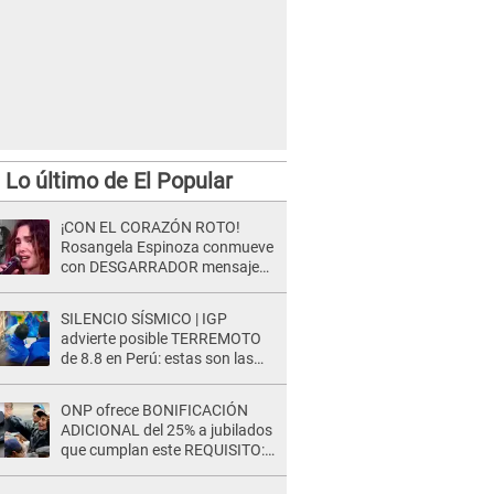
Lo último de El Popular
¡CON EL CORAZÓN ROTO!
Rosangela Espinoza conmueve
con DESGARRADOR mensaje
tras terrible pérdida: "Descansa
en paz..."
SILENCIO SÍSMICO | IGP
advierte posible TERREMOTO
de 8.8 en Perú: estas son las
zonas más expuestas
ONP ofrece BONIFICACIÓN
ADICIONAL del 25% a jubilados
que cumplan este REQUISITO:
revisa si accedes aquí