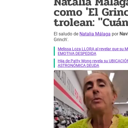
Natalia Málag
como 'El Grinc
trolean: "Cuán
El saludo de
Natalia Málaga
por
Nav
Grinch'.
Melissa Loza LLORA al revelar que su M
EMOTIVA DESPEDIDA
Hija de Patty Wong revela su UBICACIÓN
ASTRONÓMICA DEUDA