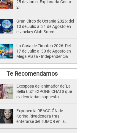
25 de Junio. Explanada Costa
21
Gran Circo de Ucrania 2026: del
10 de Julio al 31 de Agosto en
el Jockey Club-Surco
La Casa de Timoteo 2026: Del
17 de Julio al 30 de Agosto en
Mega Plaza - Independencia
Te Recomendamos
Exesposa del animador de 'La
Bella Luz' EXPONE CHATS que
evidenciarían supuesto
romance clandestino con Naldy
Saldaña, pese a tener pareja
Exponen la REACCIÓN de
Korina Rivadeneira tras
enterarse del TUMOR en la
cabeza de Mario Hart: "Ella
estaba muy..."