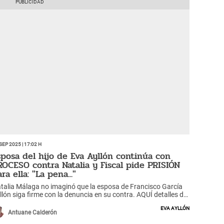
Sep 2025 | 17:02 h
sposa del hijo de Eva Ayllón continúa con
ROCESO contra Natalia y Fiscal pide PRISIÓN
ra ella: "La pena..."
talia Málaga no imaginó que la esposa de Francisco García
llón siga firme con la denuncia en su contra. AQUÍ detalles de
 pena que solicita el fiscal.
Eva Ayllón
Antuane Calderón