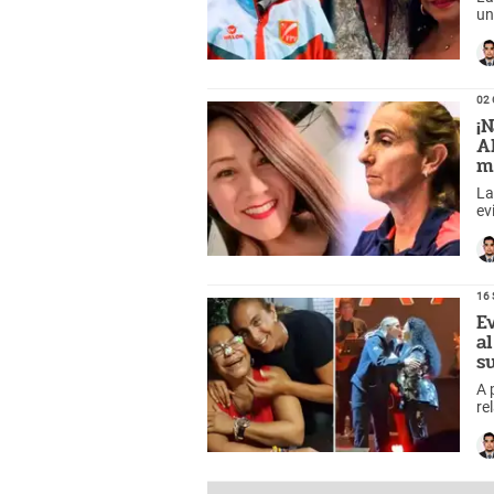
un
ví
02 
¡
A
m
La
ev
in
16 
E
a
s
A 
re
in