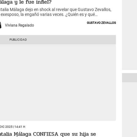
álaga y le fue infiel?
talia Málaga dejo en shock al revelar que Gustavo Zevallos,
 exesposo, la engañó varias veces. ¿Quién es y qué
portantes cargos ha tenido en importantes equipos de
Gustavo Zevallos
tbol?
Viviana Regalado
Dic 2025 | 14:41 h
atalia Málaga CONFIESA que su hija se