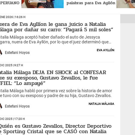
B PERUANO
palabras para Eva Ayllón
ace 4
en el día de su
 me
cumpleaños: "Te
Ene 2026 | 16:26 h
quiero..."
uera de Eva Ayllíon le gana juicio a Natalia
álaga por dañar su carro: “Pagará 5 mil soles”
talia Málaga aceptó haber dañado el auto de Jessyca
garra, nuera de Eva Ayllón, por lo que el juez determinó que
berá cumplir reglas de conducta y pagar cinco mil soles de
Eva Ayllón
paración civil.
Estefani Hoyos
Dic 2025 | 9:27 h
atalia Málaga DEJA EN SHOCK al CONFESAR
ue su exesposo, Gustavo Zevallos, le fue
NFIEL: “Lo ampayé”
talia Málaga habló por primera vez sobre la historia de amor
e tuvo con su exesposo y padre de su hija, Gustavo Zevallos.
Natalia Málaga
Estefani Hoyos
Dic 2025 | 17:20 h
Quién es Gustavo Zevallos, Director Deportivo
e Sporting Cristal que se CASÓ con Natalia