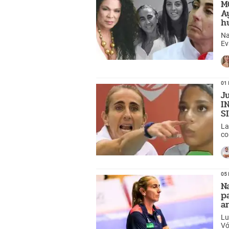
M
A
h
Na
Ev
fu
¿Q
01 
J
I
S
La
co
Na
05 
Na
p
a
Lu
Vó