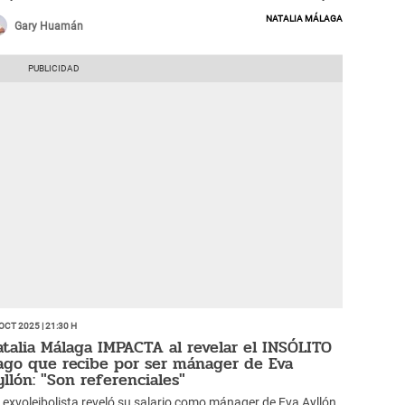
unció a Natalia Málaga.
Natalia Málaga
Gary Huamán
Oct 2025 | 21:30 h
atalia Málaga IMPACTA al revelar el INSÓLITO
ago que recibe por ser mánager de Eva
yllón: "Son referenciales"
 exvoleibolista reveló su salario como mánager de Eva Ayllón,