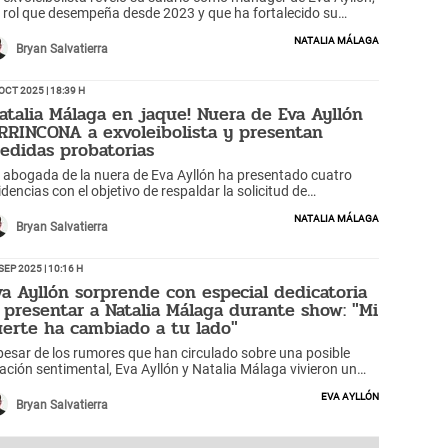
 rol que desempeña desde 2023 y que ha fortalecido su
nculo con la criolla.
Natalia Málaga
Bryan Salvatierra
Oct 2025 | 18:39 h
Natalia Málaga en jaque! Nuera de Eva Ayllón
RRINCONA a exvoleibolista y presentan
edidas probatorias
 abogada de la nuera de Eva Ayllón ha presentado cuatro
idencias con el objetivo de respaldar la solicitud de
demnización y la petición de prisión suspendida.
Natalia Málaga
Bryan Salvatierra
Sep 2025 | 10:16 h
va Ayllón sorprende con especial dedicatoria
l presentar a Natalia Málaga durante show: "Mi
uerte ha cambiado a tu lado"
pesar de los rumores que han circulado sobre una posible
lación sentimental, Eva Ayllón y Natalia Málaga vivieron un
stante conmovedor durante un concierto.
Eva Ayllón
Bryan Salvatierra