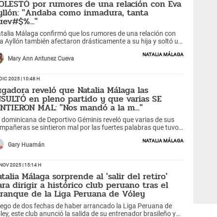
OLESTÓ por rumores de una relación con Eva
yllón: "Andaba como inmadura, tanta
uev#$%..."
talia Málaga confirmó que los rumores de una relación con
a Ayllón también afectaron drásticamente a su hija y soltó un
erte mensaje que la obligó a dejar de molestarse por ello.
Natalia Málaga
ué le dijo?
Mary Ann Antunez Cueva
Dic 2025 | 10:48 h
ugadora reveló que Natalia Málaga las
NSULTÓ en pleno partido y que varias SE
INTIERON MAL: "Nos mandó a la m..."
 dominicana de Deportivo Géminis reveló que varias de sus
mpañeras se sintieron mal por las fuertes palabras que tuvo
talia Málaga en pleno encuentro.
Natalia Málaga
Gary Huamán
Nov 2025 | 15:14 h
talia Málaga sorprende al 'salir del retiro'
ara dirigir a histórico club peruano tras el
rranque de la Liga Peruana de Vóley
ego de dos fechas de haber arrancado la Liga Peruana de
ley, este club anunció la salida de su entrenador brasileño y