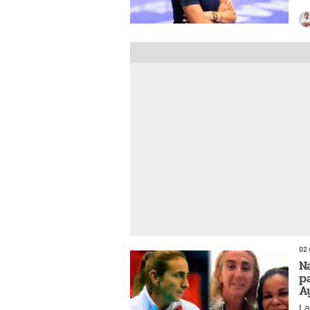
an
02 
N
p
A
La