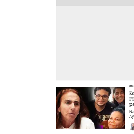
09 
E
P
pa
Na
Ay
la