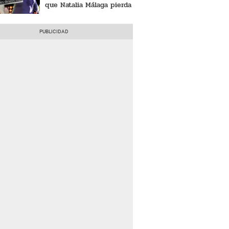
que Natalia Málaga pierda
juicio contra su nuera:
"No les desees..."