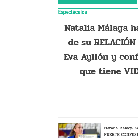
Espectáculos
Natalia Málaga h
de su RELACIÓN
Eva Ayllón y conf
que tiene VI
junto a ella: "Noso
grabamos
Natalia Málaga h
FUERTE CONFES