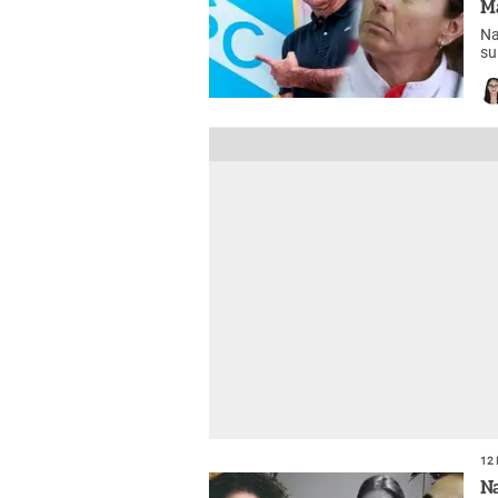
M
Na
su
im
fú
12 
N