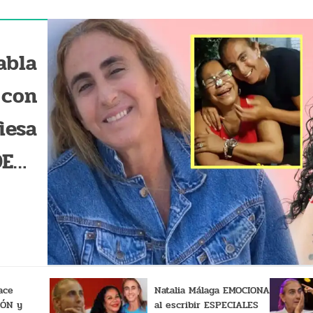
abla
 con
iesa
DEOS
tras
..."
ace
Natalia Málaga EMOCIONA
IÓN y
al escribir ESPECIALES