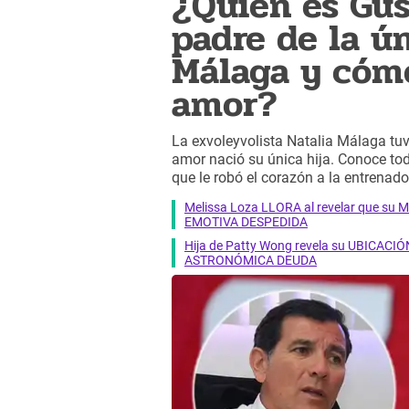
¿Quién es Gus
padre de la ún
Málaga y cómo
amor?
La exvoleyvolista Natalia Málaga tuv
amor nació su única hija. Conoce to
que le robó el corazón a la entrenado
Melissa Loza LLORA al revelar que su M
EMOTIVA DESPEDIDA
Hija de Patty Wong revela su UBICACIÓN
ASTRONÓMICA DEUDA