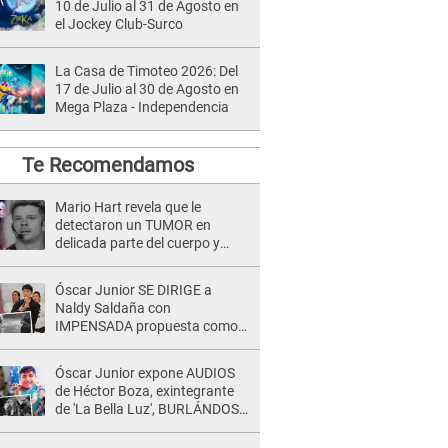
10 de Julio al 31 de Agosto en
el Jockey Club-Surco
La Casa de Timoteo 2026: Del
17 de Julio al 30 de Agosto en
Mega Plaza - Independencia
Te Recomendamos
Mario Hart revela que le
detectaron un TUMOR en
delicada parte del cuerpo y
expone diagnóstico: "Dolores
muy fuertes..."
Óscar Junior SE DIRIGE a
Naldy Saldaña con
IMPENSADA propuesta como
nuevo líder de 'La Bella Luz' tras
denuncia: "Otro tipo de ley..."
Óscar Junior expone AUDIOS
de Héctor Boza, exintegrante
de 'La Bella Luz', BURLÁNDOSE
de Anely Dávila tras acusarlo
de maltrato: "Grábame..."