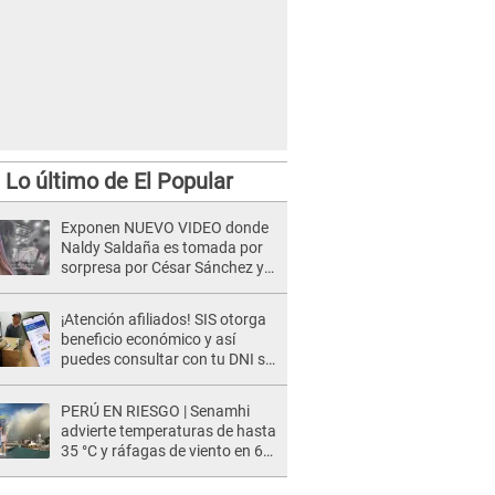
Lo último de El Popular
Exponen NUEVO VIDEO donde
Naldy Saldaña es tomada por
sorpresa por César Sánchez y
ella evidencia su REACCIÓN: Le
agarró la mano
¡Atención afiliados! SIS otorga
beneficio económico y así
puedes consultar con tu DNI si
te corresponde
PERÚ EN RIESGO | Senamhi
advierte temperaturas de hasta
35 °C y ráfagas de viento en 6
regiones del país