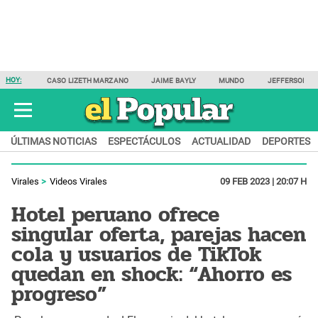
HOY:
CASO LIZETH MARZANO
JAIME BAYLY
MUNDO
JEFFERSON F
ÚLTIMAS NOTICIAS
ESPECTÁCULOS
ACTUALIDAD
DEPORTES
Virales
Videos Virales
09 FEB 2023 | 20:07 H
Hotel peruano ofrece
singular oferta, parejas hacen
cola y usuarios de TikTok
quedan en shock: “Ahorro es
progreso”