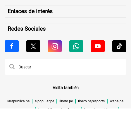
Enlaces de interés
Redes Sociales
Visita también
larepublica.pe
elpopular.pe
libero.pe
libero.pe/esports
wapa.pe
buenazo.pe
larepublica.pe/verificador
lrmas.larepublica.pe
cuponidad.pe
©TODOS LOS DERECHOS RESERVADOS -
2026