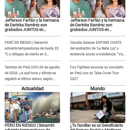
Jefferson Farfán y la hermana
Jefferson Farfán y la hermana
de Darinka Ramírez son
de Darinka Ramírez son
grabados JUNTOS en
grabados JUNTOS en
ausencia de Xiomy Kanashiro:
ausencia de Xiomy Kanashiro:
"Siempre va acompañada..."
"Siempre va acompañada..."
PERÚ EN RIESGO | Senamhi
Claudia Salazar EXPONE CHATS
advierte temperaturas de hasta 35
del exdirector de 'La Bella Luz' y
°C y ráfagas de viento en 6
evidencia acoso e insistencia: "Vas
regiones del país
a estar conmigo, no pasa nada"
Temblor en Perú HOY, 06 de agosto
Foo Fighters anuncia su concierto
de 2026: ¿A qué hora y dónde se
en Perú con su Take Cover Tour
registró el último sismo, según
2027
IGP?
Actualidad
Mundo
PERÚ EN RIESGO | Senamhi
¿Tu familiar es un beneficiario