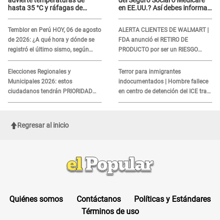
advierte temperaturas de
del Seguro Social o Medicare
hasta 35 °C y ráfagas de
en EE.UU.? Así debes informar
viento en 6 regiones del país
sobre su muerte para EVITAR
COBROS
Temblor en Perú HOY, 06 de agosto
ALERTA CLIENTES DE WALMART |
de 2026: ¿A qué hora y dónde se
FDA anunció el RETIRO DE
registró el último sismo, según
PRODUCTO por ser un RIESGO
IGP?
MORTAL para consumidores: ¿Cuál
es?
Elecciones Regionales y
Terror para inmigrantes
Municipales 2026: estos
indocumentados | Hombre fallece
ciudadanos tendrán PRIORIDAD
en centro de detención del ICE tras
para votar el 4 de octubre
sufrir una "emergencia médica"
Regresar al inicio
Quiénes somos
Contáctanos
Políticas y Estándares
Términos de uso