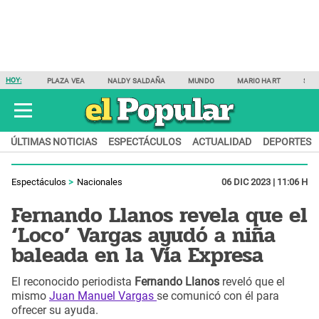
HOY:
PLAZA VEA
NALDY SALDAÑA
MUNDO
MARIO HART
SAM
ÚLTIMAS NOTICIAS
ESPECTÁCULOS
ACTUALIDAD
DEPORTES
Espectáculos
Nacionales
06 DIC 2023 | 11:06 H
Fernando Llanos revela que el
‘Loco’ Vargas ayudó a niña
baleada en la Vía Expresa
El reconocido periodista
Fernando Llanos
reveló que el
mismo
Juan Manuel Vargas
se comunicó con él para
ofrecer su ayuda.