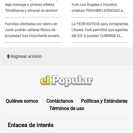
deja mensaje a jóvenes atletas:
York, Los Ángeles y Houston
“Diviértanse y abracen el camino”
ordenan PROHIBIR LICENCIAS a
quienes no presenten ESTE
DOCUMENTO
Familias afectadas por sismo en
La PEOR NOTICIA para inmigrantes
Junín podrán obtener títulos de
| Nueva York permitirá que agentes
propiedad tras importante acuerdo
del ICE si puedan CUBRIRSE EL
de Cofopri
ROSTRO
Regresar al inicio
Quiénes somos
Contáctanos
Políticas y Estándares
Términos de uso
Enlaces de interés