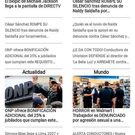
El biopic de Michael Jackson
César Sánchez ROMPE SU
llega a la pantalla de DIRECTV
SILENCIO tras denuncia de
Naldy Saldaña por
tocamientos indebidos: "Pido
respetar la presunción de
César Sánchez ROMPE SU
¿Quién es el novio de Naldy
inocencia"
SILENCIO tras denuncia de Naldy
Saldaña que la apoyó en su
Saldaña por tocamientos
denuncia contra César Sánchez y
indebidos: "Pido respetar la
confrontó al dueño de 'La Bella
presunción de inocencia"
Luz'?
ONP ofrece BONIFICACIÓN
¡LE DA CON TODO! Conductora de
ADICIONAL del 25% a jubilados
Univision DEFIENDE al director de
que cumplan este REQUISITO:
'La Bella Luz' y ARREMETE contra
revisa si accedes aquí
Naldy Saldaña: “Muchas
Actualidad
Mundo
amantes...”
ONP ofrece BONIFICACIÓN
HORROR en Walmart |
ADICIONAL del 25% a
Trabajador es DENUNCIADO
jubilados que cumplan este
por agresión sexual a una
REQUISITO: revisa si accedes
cliente y su respuesta
aquí
INDIGNÓ A TODOS
Simone Biles llega a Lima 2027 y
ALERTA CONDUCTORES | Nueva