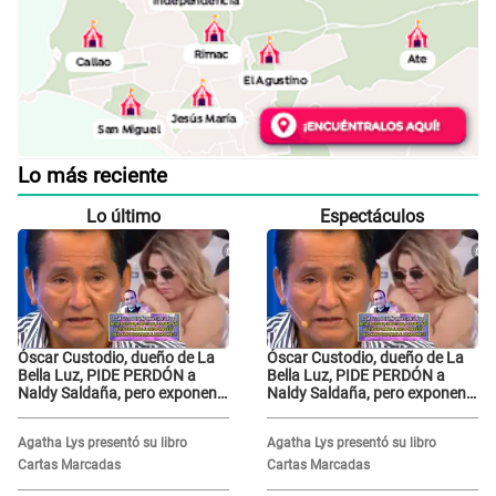
Lo más reciente
Lo último
Espectáculos
Óscar Custodio, dueño de La
Óscar Custodio, dueño de La
Bella Luz, PIDE PERDÓN a
Bella Luz, PIDE PERDÓN a
Naldy Saldaña, pero exponen
Naldy Saldaña, pero exponen
audio donde le reclama por
audio donde le reclama por
VIDEOS: "No hay necesidad de
VIDEOS: "No hay necesidad de
Agatha Lys presentó su libro
Agatha Lys presentó su libro
grabar"
grabar"
Cartas Marcadas
Cartas Marcadas