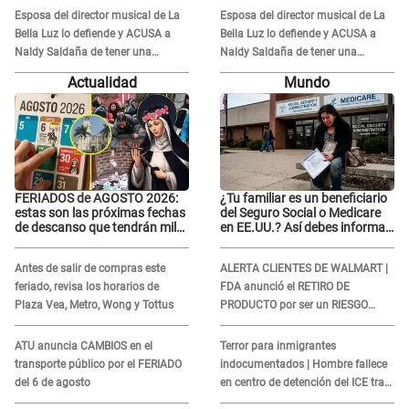
Esposa del director musical de La
Esposa del director musical de La
Bella Luz lo defiende y ACUSA a
Bella Luz lo defiende y ACUSA a
Naldy Saldaña de tener una
Naldy Saldaña de tener una
relación con él y otros integrantes
relación con él y otros integrantes
Actualidad
Mundo
FERIADOS de AGOSTO 2026:
¿Tu familiar es un beneficiario
estas son las próximas fechas
del Seguro Social o Medicare
de descanso que tendrán miles
en EE.UU.? Así debes informar
de peruanos
sobre su muerte para EVITAR
COBROS
Antes de salir de compras este
ALERTA CLIENTES DE WALMART |
feriado, revisa los horarios de
FDA anunció el RETIRO DE
Plaza Vea, Metro, Wong y Tottus
PRODUCTO por ser un RIESGO
MORTAL para consumidores: ¿Cuál
es?
ATU anuncia CAMBIOS en el
Terror para inmigrantes
transporte público por el FERIADO
indocumentados | Hombre fallece
del 6 de agosto
en centro de detención del ICE tras
sufrir una "emergencia médica"