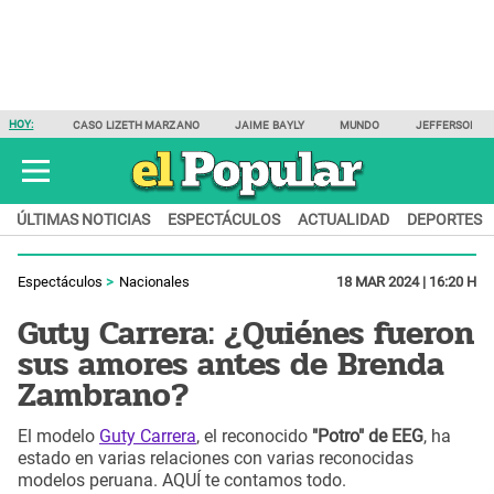
HOY:
CASO LIZETH MARZANO
JAIME BAYLY
MUNDO
JEFFERSON F
ÚLTIMAS NOTICIAS
ESPECTÁCULOS
ACTUALIDAD
DEPORTES
Espectáculos
Nacionales
18 MAR 2024 | 16:20 H
Guty Carrera: ¿Quiénes fueron
sus amores antes de Brenda
Zambrano?
El modelo
Guty Carrera
, el reconocido
"Potro" de EEG
, ha
estado en varias relaciones con varias reconocidas
modelos peruana. AQUÍ te contamos todo.