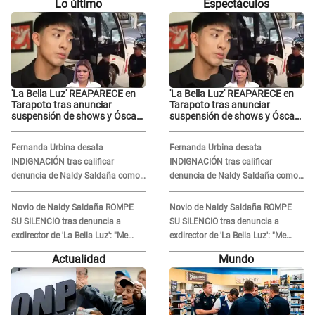
Lo último
Espectáculos
'La Bella Luz' REAPARECE en
'La Bella Luz' REAPARECE en
Tarapoto tras anunciar
Tarapoto tras anunciar
suspensión de shows y Óscar
suspensión de shows y Óscar
Junior se JUSTIFICA: "Por un
Junior se JUSTIFICA: "Por un
error no vamos a pagar todos"
error no vamos a pagar todos"
Fernanda Urbina desata
Fernanda Urbina desata
INDIGNACIÓN tras calificar
INDIGNACIÓN tras calificar
denuncia de Naldy Saldaña como
denuncia de Naldy Saldaña como
'acto bochornoso': "No es justo
'acto bochornoso': "No es justo
atacar a otra mujer"
atacar a otra mujer"
Novio de Naldy Saldaña ROMPE
Novio de Naldy Saldaña ROMPE
SU SILENCIO tras denuncia a
SU SILENCIO tras denuncia a
exdirector de 'La Bella Luz': "Me
exdirector de 'La Bella Luz': "Me
basta con que ella esté bien"
basta con que ella esté bien"
Actualidad
Mundo