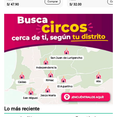
Comprar
Comp
S/
47.90
S/
32.00
Lo más reciente