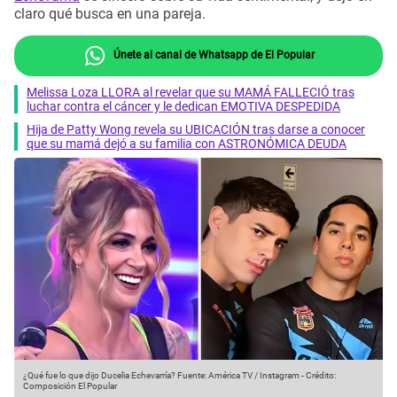
claro qué busca en una pareja.
Únete al canal de Whatsapp de El Popular
Melissa Loza LLORA al revelar que su MAMÁ FALLECIÓ tras
luchar contra el cáncer y le dedican EMOTIVA DESPEDIDA
Hija de Patty Wong revela su UBICACIÓN tras darse a conocer
que su mamá dejó a su familia con ASTRONÓMICA DEUDA
¿Qué fue lo que dijo Ducelia Echevarría?
Fuente: América TV / Instagram
-
Crédito:
Composición El Popular