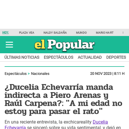
HOY:
PLAZA VEA
NALDY SALDAÑA
MUNDO
MARIO HART
SAM
ÚLTIMAS NOTICIAS
ESPECTÁCULOS
ACTUALIDAD
DEPORTES
Espectáculos
Nacionales
20 NOV 2023 | 8:11 H
¿Ducelia Echevarría manda
indirecta a Piero Arenas y
Raúl Carpena?: "A mi edad no
estoy para pasar el rato"
En una reciente entrevista, la exchicareality
Ducelia
Echevarría
se sinceró sobre su vida sentimental, y dejó en