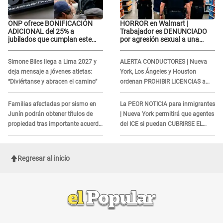
ONP ofrece BONIFICACIÓN
HORROR en Walmart |
ADICIONAL del 25% a
Trabajador es DENUNCIADO
jubilados que cumplan este
por agresión sexual a una
REQUISITO: revisa si accedes
cliente y su respuesta
aquí
INDIGNÓ A TODOS
Simone Biles llega a Lima 2027 y
ALERTA CONDUCTORES | Nueva
deja mensaje a jóvenes atletas:
York, Los Ángeles y Houston
“Diviértanse y abracen el camino”
ordenan PROHIBIR LICENCIAS a
quienes no presenten ESTE
DOCUMENTO
Familias afectadas por sismo en
La PEOR NOTICIA para inmigrantes
Junín podrán obtener títulos de
| Nueva York permitirá que agentes
propiedad tras importante acuerdo
del ICE si puedan CUBRIRSE EL
de Cofopri
ROSTRO
Regresar al inicio