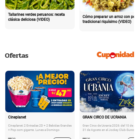
Tallarines verdes peruanos: receta
Cómo preparar un arroz con poll
clásica deliciosa (VIDEO)
tradicional riquísimo (VIDEO)
Ofertas
Cineplanet
GRAN CIRCO DE UCRANIA
Cineplanet: 2 Entradas 2D + 2 Bebidas Grandes
Gran Circo de Ucrania 2026: del 10 de Juli
+ Pop corn gigante. Lunes a Domingo
31 de Agosto en el Jockey Club-Surco
PRECIO
PRECIO