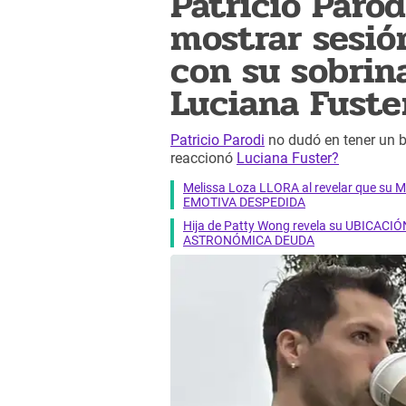
Patricio Parod
mostrar sesió
con su sobrin
Luciana Fuste
Patricio Parodi
no dudó en tener un b
reaccionó
Luciana Fuster?
Melissa Loza LLORA al revelar que su M
EMOTIVA DESPEDIDA
Hija de Patty Wong revela su UBICACIÓN
ASTRONÓMICA DEUDA