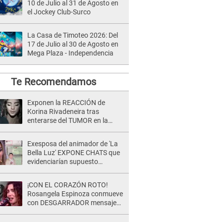
10 de Julio al 31 de Agosto en
el Jockey Club-Surco
La Casa de Timoteo 2026: Del
17 de Julio al 30 de Agosto en
Mega Plaza - Independencia
Te Recomendamos
Exponen la REACCIÓN de
Korina Rivadeneira tras
enterarse del TUMOR en la
cabeza de Mario Hart: "Ella
estaba muy..."
Exesposa del animador de 'La
Bella Luz' EXPONE CHATS que
evidenciarían supuesto
romance clandestino con Naldy
Saldaña, pese a tener pareja
¡CON EL CORAZÓN ROTO!
Rosangela Espinoza conmueve
con DESGARRADOR mensaje
tras terrible pérdida: "Descansa
en paz..."