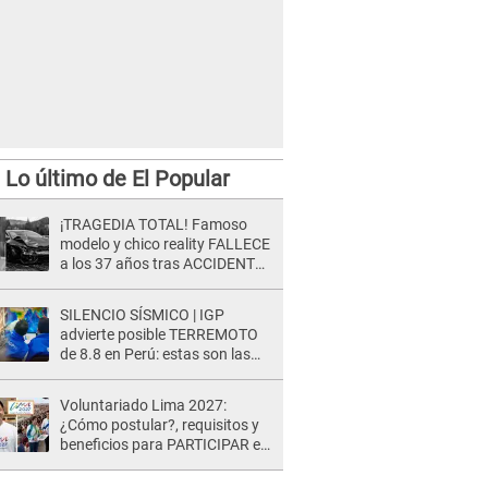
Lo último de El Popular
¡TRAGEDIA TOTAL! Famoso
modelo y chico reality FALLECE
a los 37 años tras ACCIDENTE
durante la grabación de un
comercial
SILENCIO SÍSMICO | IGP
advierte posible TERREMOTO
de 8.8 en Perú: estas son las
zonas más expuestas
Voluntariado Lima 2027:
¿Cómo postular?, requisitos y
beneficios para PARTICIPAR en
los Juegos Panamericanos