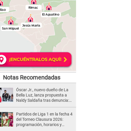
Notas Recomendadas
Óscar Jr., nuevo dueño de La
Bella Luz, lanza propuesta a
Naldy Saldaña tras denuncia:
“Va a haber otro tipo de ley”
Partidos de Liga 1 en la fecha 4
del Torneo Clausura 2026:
programación, horarios y
dónde ver