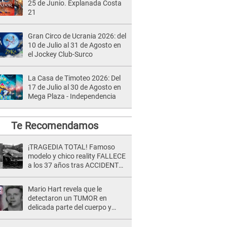
25 de Junio. Explanada Costa
21
Gran Circo de Ucrania 2026: del
10 de Julio al 31 de Agosto en
el Jockey Club-Surco
La Casa de Timoteo 2026: Del
17 de Julio al 30 de Agosto en
Mega Plaza - Independencia
Te Recomendamos
¡TRAGEDIA TOTAL! Famoso
modelo y chico reality FALLECE
a los 37 años tras ACCIDENTE
durante la grabación de un
comercial
Mario Hart revela que le
detectaron un TUMOR en
delicada parte del cuerpo y
expone diagnóstico: "Dolores
muy fuertes..."