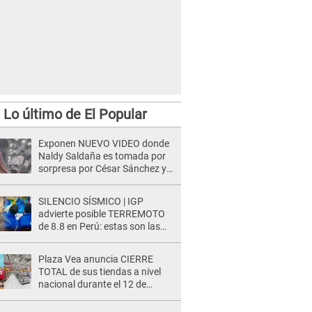
Lo último de El Popular
Exponen NUEVO VIDEO donde
Naldy Saldaña es tomada por
sorpresa por César Sánchez y
ella evidencia su REACCIÓN: Le
agarró la mano
SILENCIO SÍSMICO | IGP
advierte posible TERREMOTO
de 8.8 en Perú: estas son las
zonas más expuestas
Plaza Vea anuncia CIERRE
TOTAL de sus tiendas a nivel
nacional durante el 12 de
agosto por este MOTIVO