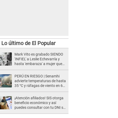
Lo último de El Popular
Mark Vito es grabado SIENDO
'INFIEL' a Leslie Echevarría y
hasta 'embaraza' a mujer que
sería su AMANTE: "¡Eres un
desgraciado! "
PERÚ EN RIESGO | Senamhi
advierte temperaturas de hasta
35 °C y ráfagas de viento en 6
regiones del país
¡Atención afiliados! SIS otorga
beneficio económico y así
puedes consultar con tu DNI si
te corresponde