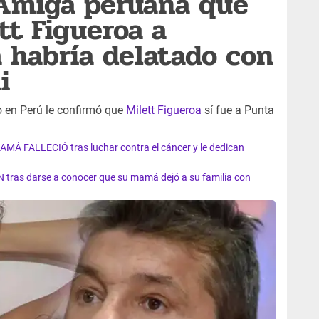
 Amiga peruana que
tt Figueroa a
 habría delatado con
i
 en Perú le confirmó que
Milett Figueroa
sí fue a Punta
AMÁ FALLECIÓ tras luchar contra el cáncer y le dedican
 tras darse a conocer que su mamá dejó a su familia con