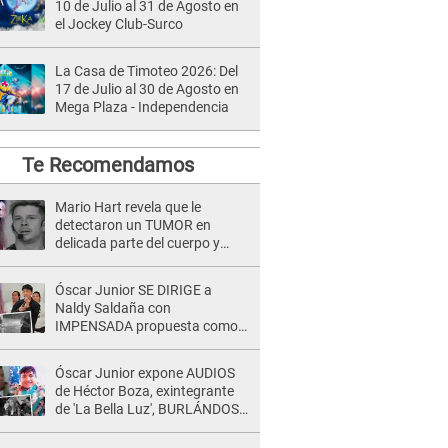
10 de Julio al 31 de Agosto en
el Jockey Club-Surco
La Casa de Timoteo 2026: Del
17 de Julio al 30 de Agosto en
Mega Plaza - Independencia
Te Recomendamos
Mario Hart revela que le
detectaron un TUMOR en
delicada parte del cuerpo y
expone diagnóstico: "Dolores
muy fuertes..."
Óscar Junior SE DIRIGE a
Naldy Saldaña con
IMPENSADA propuesta como
nuevo líder de 'La Bella Luz' tras
denuncia: "Otro tipo de ley..."
Óscar Junior expone AUDIOS
de Héctor Boza, exintegrante
de 'La Bella Luz', BURLÁNDOSE
de Anely Dávila tras acusarlo
de maltrato: "Grábame..."