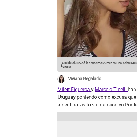
¿Qué detalle reveló la periodista Mercedes Linci sobre Marce
Popular
Viviana Regalado
Milett Figueroa
y
Marcelo Tinelli
han
Uruguay
poniendo como excusa que m
argentino visitó su mansión en Punta