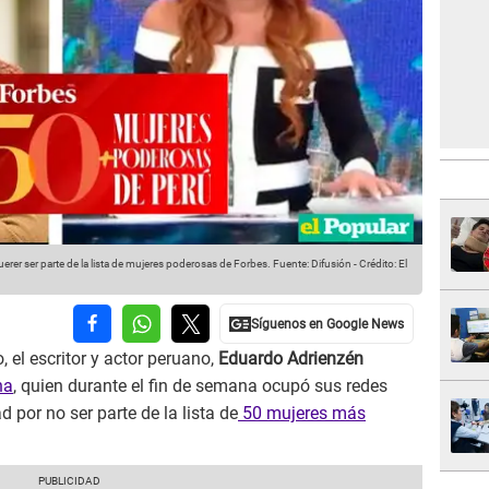
rer ser parte de la lista de mujeres poderosas de Forbes.
Fuente: Difusión
-
Crédito: El
o, el escritor y actor peruano,
Eduardo Adrienzén
na
, quien durante el fin de semana ocupó sus redes
 por no ser parte de la lista de
50 mujeres más