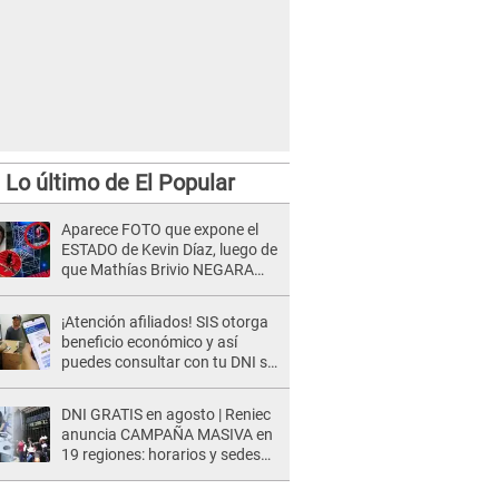
Lo último de El Popular
Aparece FOTO que expone el
ESTADO de Kevin Díaz, luego de
que Mathías Brivio NEGARA
que fue un accidente: Lleva
collarín
¡Atención afiliados! SIS otorga
beneficio económico y así
puedes consultar con tu DNI si
te corresponde
DNI GRATIS en agosto | Reniec
anuncia CAMPAÑA MASIVA en
19 regiones: horarios y sedes
oficiales