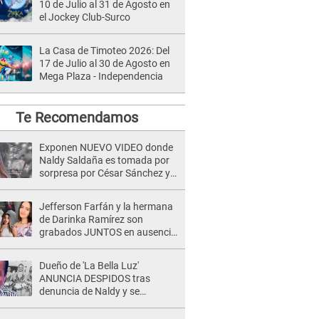
10 de Julio al 31 de Agosto en
el Jockey Club-Surco
La Casa de Timoteo 2026: Del
17 de Julio al 30 de Agosto en
Mega Plaza - Independencia
Te Recomendamos
Exponen NUEVO VIDEO donde
Naldy Saldaña es tomada por
sorpresa por César Sánchez y
ella evidencia su REACCIÓN: Le
agarró la mano
Jefferson Farfán y la hermana
de Darinka Ramírez son
grabados JUNTOS en ausencia
de Xiomy Kanashiro: "Siempre
va acompañada..."
Dueño de 'La Bella Luz'
ANUNCIA DESPIDOS tras
denuncia de Naldy y se
pronuncia sobre cantantes:
"Mis chicas están siendo