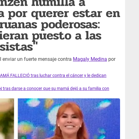
nzén humilla a
 por querer estar en
ruanas poderosas:
eran puesto a las
sistas"
al enviar un fuerte mensaje contra
Magaly Medina
por
AMÁ FALLECIÓ tras luchar contra el cáncer y le dedican
 tras darse a conocer que su mamá dejó a su familia con