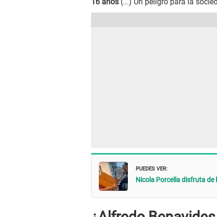
16 años
(...) Un peligro para la socie
PUEDES VER:
Nicola Porcella disfruta de
¿Alfredo Benavides 