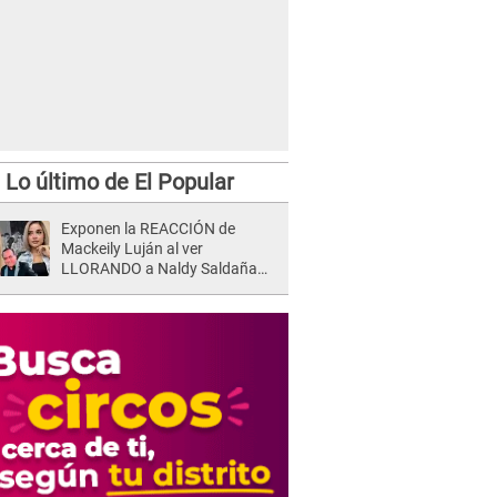
Lo último de El Popular
Exponen la REACCIÓN de
Mackeily Luján al ver
LLORANDO a Naldy Saldaña
tras AGRESIÓN de director de
'La Bella Luz': Esto hizo