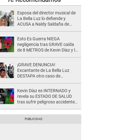
Esposa del director musical de
La Bella Luz lo defiende y
ACUSA a Naldy Saldaña de
tener una relación con él y
otros integrantes
Esto Es Guerra NIEGA
negligencia tras GRAVE caída
de 8 METROS de Kevin Díaz y lo
SEÑALAN: "No adoptó la
postura correcta"
¡GRAVE DENUNCIA!
Excantante de La Bella Luz
DESTAPA otro caso de
presunto acoso y pide
PROTECCIÓN por temor a
Kevin Díaz es INTERNADO y
represalias: "Yo siempre..."
revela su ESTADO DE SALUD
tras sufrir peligroso accidente
en 'EEG' y caer desde altura de
ocho metros