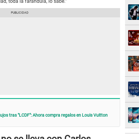
dad, toda la farándula, lo sabe."
 lujos tras "LCDF": Ahora compra regalos en Louis Vuitton
no se lleva con Carlos