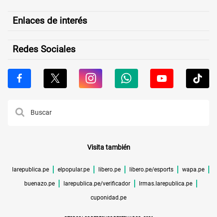
Enlaces de interés
Redes Sociales
Visita también
larepublica.pe
elpopular.pe
libero.pe
libero.pe/esports
wapa.pe
buenazo.pe
larepublica.pe/verificador
lrmas.larepublica.pe
cuponidad.pe