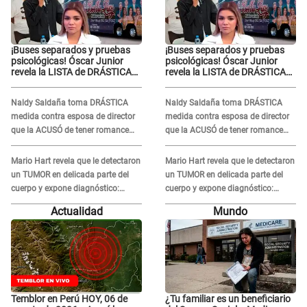
¡Buses separados y pruebas
¡Buses separados y pruebas
psicológicas! Óscar Junior
psicológicas! Óscar Junior
revela la LISTA de DRÁSTICAS
revela la LISTA de DRÁSTICAS
medidas para prevenir acoso
medidas para prevenir acoso
en 'La Bella Luz' tras caso
en 'La Bella Luz' tras caso
Naldy Saldaña toma DRÁSTICA
Naldy Saldaña toma DRÁSTICA
Naldy Saldaña
Naldy Saldaña
medida contra esposa de director
medida contra esposa de director
que la ACUSÓ de tener romance
que la ACUSÓ de tener romance
con él: "Muy triste..."
con él: "Muy triste..."
Mario Hart revela que le detectaron
Mario Hart revela que le detectaron
un TUMOR en delicada parte del
un TUMOR en delicada parte del
cuerpo y expone diagnóstico:
cuerpo y expone diagnóstico:
"Dolores muy fuertes..."
"Dolores muy fuertes..."
Actualidad
Mundo
Temblor en Perú HOY, 06 de
¿Tu familiar es un beneficiario