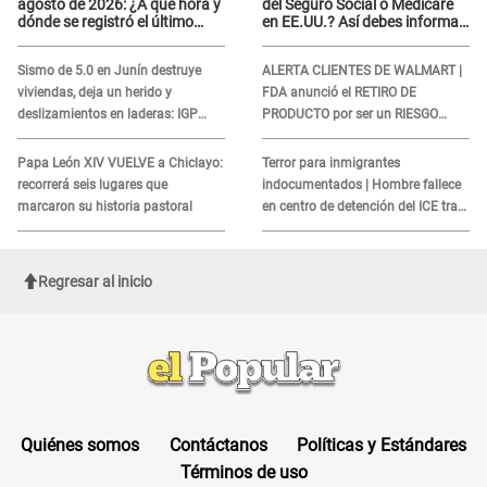
agosto de 2026: ¿A qué hora y
del Seguro Social o Medicare
dónde se registró el último
en EE.UU.? Así debes informar
sismo, según IGP?
sobre su muerte para EVITAR
COBROS
Sismo de 5.0 en Junín destruye
ALERTA CLIENTES DE WALMART |
viviendas, deja un herido y
FDA anunció el RETIRO DE
deslizamientos en laderas: IGP
PRODUCTO por ser un RIESGO
alerta sobre posibles réplicas
MORTAL para consumidores: ¿Cuál
es?
Papa León XIV VUELVE a Chiclayo:
Terror para inmigrantes
recorrerá seis lugares que
indocumentados | Hombre fallece
marcaron su historia pastoral
en centro de detención del ICE tras
sufrir una "emergencia médica"
Regresar al inicio
Quiénes somos
Contáctanos
Políticas y Estándares
Términos de uso