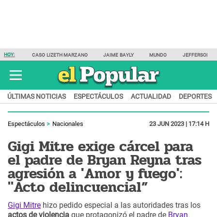
HOY:
CASO LIZETH MARZANO
JAIME BAYLY
MUNDO
JEFFERSON F
ÚLTIMAS NOTICIAS
ESPECTÁCULOS
ACTUALIDAD
DEPORTES
Espectáculos
Nacionales
23 JUN 2023 | 17:14 H
Gigi Mitre exige cárcel para
el padre de Bryan Reyna tras
agresión a 'Amor y fuego':
"Acto delincuencial”
Gigi Mitre
hizo pedido especial a las autoridades tras los
actos de violencia
que protagonizó el padre de
Bryan