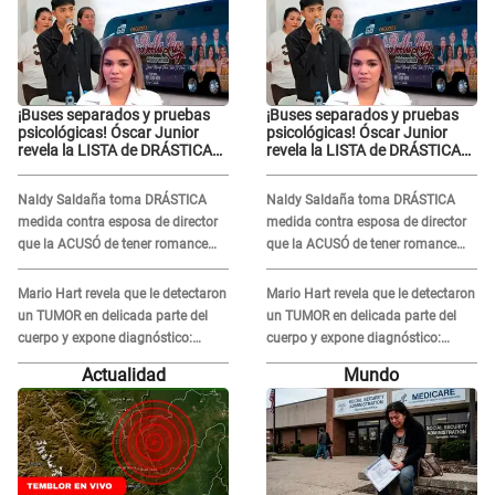
¡Buses separados y pruebas
¡Buses separados y pruebas
psicológicas! Óscar Junior
psicológicas! Óscar Junior
revela la LISTA de DRÁSTICAS
revela la LISTA de DRÁSTICAS
medidas para prevenir acoso
medidas para prevenir acoso
en 'La Bella Luz' tras caso
en 'La Bella Luz' tras caso
Naldy Saldaña toma DRÁSTICA
Naldy Saldaña toma DRÁSTICA
Naldy Saldaña
Naldy Saldaña
medida contra esposa de director
medida contra esposa de director
que la ACUSÓ de tener romance
que la ACUSÓ de tener romance
con él: "Muy triste..."
con él: "Muy triste..."
Mario Hart revela que le detectaron
Mario Hart revela que le detectaron
un TUMOR en delicada parte del
un TUMOR en delicada parte del
cuerpo y expone diagnóstico:
cuerpo y expone diagnóstico:
"Dolores muy fuertes..."
"Dolores muy fuertes..."
Actualidad
Mundo