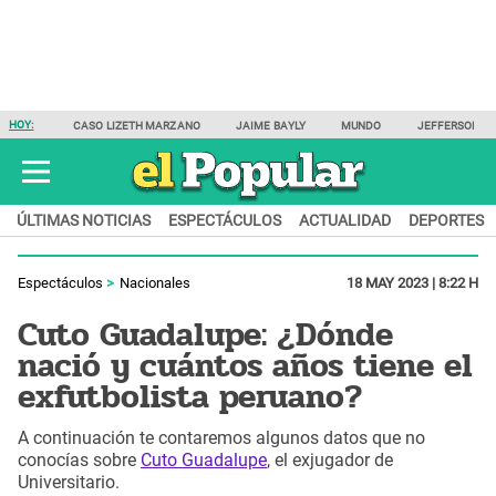
HOY:
CASO LIZETH MARZANO
JAIME BAYLY
MUNDO
JEFFERSON F
ÚLTIMAS NOTICIAS
ESPECTÁCULOS
ACTUALIDAD
DEPORTES
Espectáculos
Nacionales
18 MAY 2023 | 8:22 H
Cuto Guadalupe: ¿Dónde
nació y cuántos años tiene el
exfutbolista peruano?
A continuación te contaremos algunos datos que no
conocías sobre
Cuto Guadalupe
, el exjugador de
Universitario.