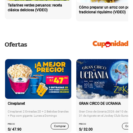
Tallarines verdes peruanos: receta
Cómo preparar un arroz con poll
clásica deliciosa (VIDEO)
tradicional riquísimo (VIDEO)
Ofertas
Cineplanet
GRAN CIRCO DE UCRANIA
Cineplanet: 2 Entradas 2D + 2 Bebidas Grandes
Gran Circo de Ucrania 2026: del 10 de Juli
+ Pop corn gigante. Lunes a Domingo
31 de Agosto en el Jockey Club-Surco
PRECIO
PRECIO
Comprar
Comp
S/
47.90
S/
32.00