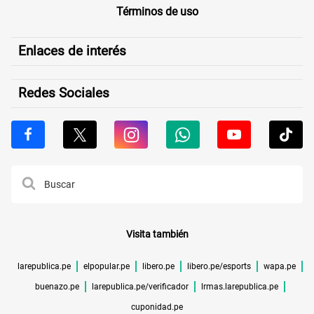
Términos de uso
Enlaces de interés
Redes Sociales
Visita también
larepublica.pe
elpopular.pe
libero.pe
libero.pe/esports
wapa.pe
buenazo.pe
larepublica.pe/verificador
lrmas.larepublica.pe
cuponidad.pe