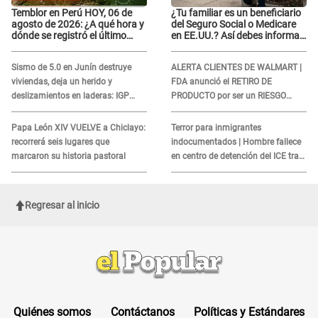
Temblor en Perú HOY, 06 de
¿Tu familiar es un beneficiario
agosto de 2026: ¿A qué hora y
del Seguro Social o Medicare
dónde se registró el último
en EE.UU.? Así debes informar
sismo, según IGP?
sobre su muerte para EVITAR
COBROS
Sismo de 5.0 en Junín destruye
ALERTA CLIENTES DE WALMART |
viviendas, deja un herido y
FDA anunció el RETIRO DE
deslizamientos en laderas: IGP
PRODUCTO por ser un RIESGO
alerta sobre posibles réplicas
MORTAL para consumidores: ¿Cuál
es?
Papa León XIV VUELVE a Chiclayo:
Terror para inmigrantes
recorrerá seis lugares que
indocumentados | Hombre fallece
marcaron su historia pastoral
en centro de detención del ICE tras
sufrir una "emergencia médica"
Regresar al inicio
Quiénes somos
Contáctanos
Políticas y Estándares