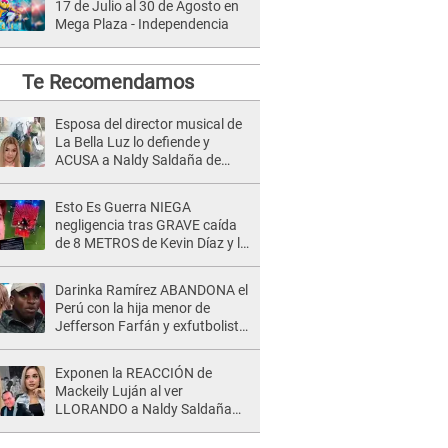
17 de Julio al 30 de Agosto en
Mega Plaza - Independencia
Te Recomendamos
Esposa del director musical de
La Bella Luz lo defiende y
ACUSA a Naldy Saldaña de
tener una relación con él y
otros integrantes
Esto Es Guerra NIEGA
negligencia tras GRAVE caída
de 8 METROS de Kevin Díaz y lo
SEÑALAN: "No adoptó la
postura correcta"
Darinka Ramírez ABANDONA el
Perú con la hija menor de
Jefferson Farfán y exfutbolista
REACCIONA: "A ti que..."
Exponen la REACCIÓN de
Mackeily Luján al ver
LLORANDO a Naldy Saldaña
tras AGRESIÓN de director de
'La Bella Luz': Esto hizo