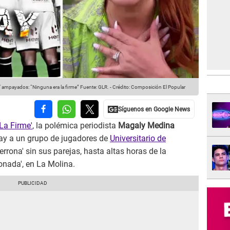
U’ ampayados: “Ninguna era la firme”
Fuente: GLR.
-
Crédito: Composición El Popular
La Firme'
, la polémica periodista
Magaly Medina
pay a un grupo de jugadores de
Universitario de
errona' sin sus parejas, hasta altas horas de la
nada', en La Molina.