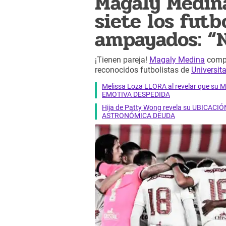
Magaly Medina
siete los futb
ampayados: “N
¡Tienen pareja!
Magaly Medina
compa
reconocidos futbolistas de
Universit
Melissa Loza LLORA al revelar que su M
EMOTIVA DESPEDIDA
Hija de Patty Wong revela su UBICACIÓN
ASTRONÓMICA DEUDA