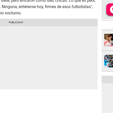
, siete, pero entraron como diez chicas. Lo que es peor,
. Ninguna, entérense hoy, firmes de esos futbolistas",
io nocturno.