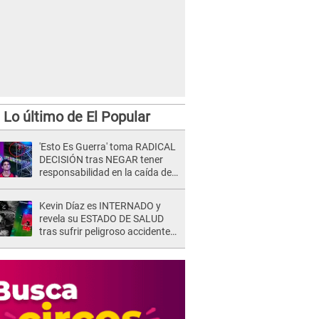
Lo último de El Popular
'Esto Es Guerra' toma RADICAL
DECISIÓN tras NEGAR tener
responsabilidad en la caída de
Kevin Díaz desde 8 metros de
altura
Kevin Díaz es INTERNADO y
revela su ESTADO DE SALUD
tras sufrir peligroso accidente
en 'EEG' y caer desde altura de
ocho metros