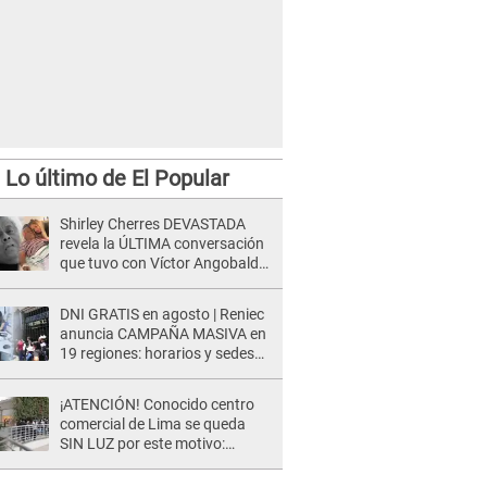
Lo último de El Popular
Shirley Cherres DEVASTADA
revela la ÚLTIMA conversación
que tuvo con Víctor Angobaldo
a días de su inesperada
partida: "Hace dos semanas"
DNI GRATIS en agosto | Reniec
anuncia CAMPAÑA MASIVA en
19 regiones: horarios y sedes
oficiales
¡ATENCIÓN! Conocido centro
comercial de Lima se queda
SIN LUZ por este motivo:
¿desde cuándo atenderá?