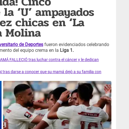
ida! Cinco
e la ‘U’ ampayados
ez chicas en ‘La
a Molina
versitario de Deportes
fueron evidenciados celebrando
mento del equipo crema en la
Liga 1.
AMÁ FALLECIÓ tras luchar contra el cáncer y le dedican
 tras darse a conocer que su mamá dejó a su familia con