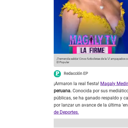
¡Tremenda salida! Cinco futbolistas de la ‘U’ ampayados c
El Popular
Redacción EP
¡Armaron la real fiesta!
Magaly Medi
peruana.
Conocida por sus mediático
públicas, se ha ganado respaldo y car
por lanzar un avance de la última 'en
de Deportes.