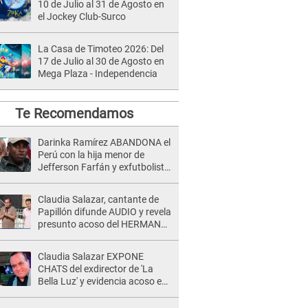
10 de Julio al 31 de Agosto en
el Jockey Club-Surco
La Casa de Timoteo 2026: Del
17 de Julio al 30 de Agosto en
Mega Plaza - Independencia
Te Recomendamos
Darinka Ramírez ABANDONA el
Perú con la hija menor de
Jefferson Farfán y exfutbolista
REACCIONA: "A ti que..."
Claudia Salazar, cantante de
Papillón difunde AUDIO y revela
presunto acoso del HERMANO
del director musical de La Bella
Luz: "Me quedé asustada, en
Claudia Salazar EXPONE
shock"
CHATS del exdirector de 'La
Bella Luz' y evidencia acoso e
insistencia: "Vas a estar
conmigo, no pasa nada"