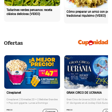
Tallarines verdes peruanos: receta
Cómo preparar un arroz con poll
clásica deliciosa (VIDEO)
tradicional riquísimo (VIDEO)
Ofertas
Cineplanet
GRAN CIRCO DE UCRANIA
Cineplanet: 2 Entradas 2D + 2 Bebidas Grandes
Gran Circo de Ucrania 2026: del 10 de Juli
+ Pop corn gigante. Lunes a Domingo
31 de Agosto en el Jockey Club-Surco
PRECIO
PRECIO
Comprar
Comp