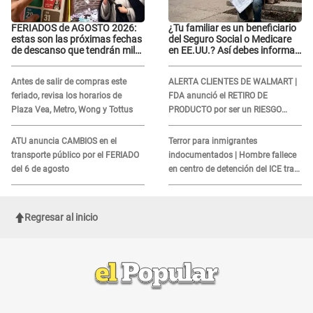
FERIADOS de AGOSTO 2026:
¿Tu familiar es un beneficiario
estas son las próximas fechas
del Seguro Social o Medicare
de descanso que tendrán miles
en EE.UU.? Así debes informar
de peruanos
sobre su muerte para EVITAR
COBROS
Antes de salir de compras este
ALERTA CLIENTES DE WALMART |
feriado, revisa los horarios de
FDA anunció el RETIRO DE
Plaza Vea, Metro, Wong y Tottus
PRODUCTO por ser un RIESGO
MORTAL para consumidores: ¿Cuál
es?
ATU anuncia CAMBIOS en el
Terror para inmigrantes
transporte público por el FERIADO
indocumentados | Hombre fallece
del 6 de agosto
en centro de detención del ICE tras
sufrir una "emergencia médica"
Regresar al inicio