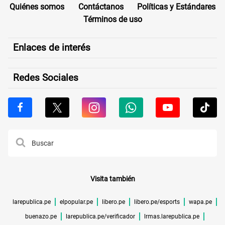
Quiénes somos
Contáctanos
Políticas y Estándares
Términos de uso
Enlaces de interés
Redes Sociales
Visita también
larepublica.pe
elpopular.pe
libero.pe
libero.pe/esports
wapa.pe
buenazo.pe
larepublica.pe/verificador
lrmas.larepublica.pe