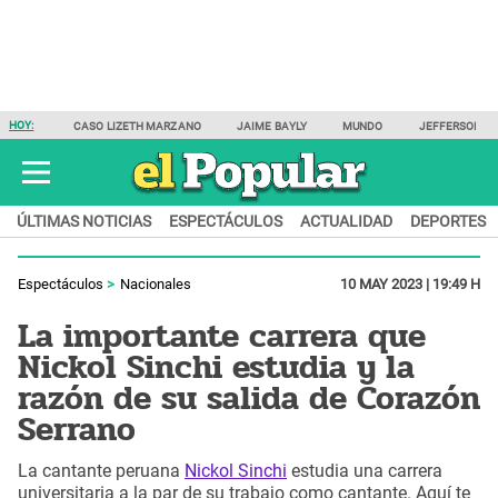
HOY:
CASO LIZETH MARZANO
JAIME BAYLY
MUNDO
JEFFERSON F
ÚLTIMAS NOTICIAS
ESPECTÁCULOS
ACTUALIDAD
DEPORTES
Espectáculos
Nacionales
10 MAY 2023 | 19:49 H
La importante carrera que
Nickol Sinchi estudia y la
razón de su salida de Corazón
Serrano
La cantante peruana
Nickol Sinchi
estudia una carrera
universitaria a la par de su trabajo como cantante. Aquí te