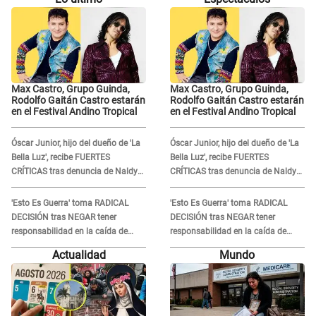
Max Castro, Grupo Guinda,
Max Castro, Grupo Guinda,
Rodolfo Gaitán Castro estarán
Rodolfo Gaitán Castro estarán
en el Festival Andino Tropical
en el Festival Andino Tropical
Óscar Junior, hijo del dueño de 'La
Óscar Junior, hijo del dueño de 'La
Bella Luz', recibe FUERTES
Bella Luz', recibe FUERTES
CRÍTICAS tras denuncia de Naldy
CRÍTICAS tras denuncia de Naldy
Saldaña contra su tío: "Cómplice"
Saldaña contra su tío: "Cómplice"
'Esto Es Guerra' toma RADICAL
'Esto Es Guerra' toma RADICAL
DECISIÓN tras NEGAR tener
DECISIÓN tras NEGAR tener
responsabilidad en la caída de
responsabilidad en la caída de
Kevin Díaz desde 8 metros de
Kevin Díaz desde 8 metros de
Actualidad
Mundo
altura
altura