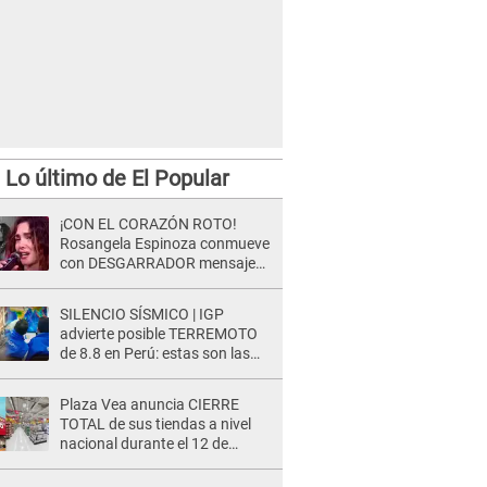
Lo último de El Popular
¡CON EL CORAZÓN ROTO!
Rosangela Espinoza conmueve
con DESGARRADOR mensaje
tras terrible pérdida: "Descansa
en paz..."
SILENCIO SÍSMICO | IGP
advierte posible TERREMOTO
de 8.8 en Perú: estas son las
zonas más expuestas
Plaza Vea anuncia CIERRE
TOTAL de sus tiendas a nivel
nacional durante el 12 de
agosto por este MOTIVO