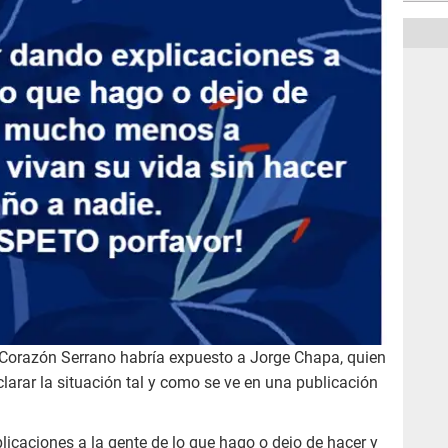
de Corazón Serrano habría expuesto a Jorge Chapa, quien
larar la situación tal y como se ve en una publicación
licaciones a la gente de lo que hago o dejo de hacer y