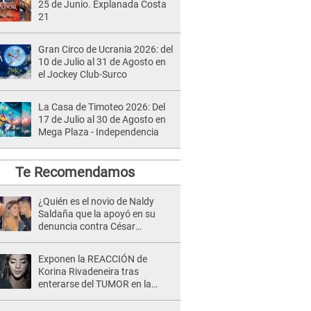
25 de Junio. Explanada Costa
21
Gran Circo de Ucrania 2026: del
10 de Julio al 31 de Agosto en
el Jockey Club-Surco
La Casa de Timoteo 2026: Del
17 de Julio al 30 de Agosto en
Mega Plaza - Independencia
Te Recomendamos
¿Quién es el novio de Naldy
Saldaña que la apoyó en su
denuncia contra César
Sánchez y confrontó al dueño
de 'La Bella Luz'?
Exponen la REACCIÓN de
Korina Rivadeneira tras
enterarse del TUMOR en la
cabeza de Mario Hart: "Ella
estaba muy..."