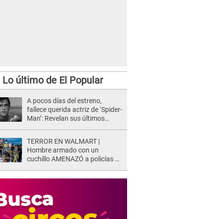
Lo último de El Popular
A pocos días del estreno,
fallece querida actriz de ‘Spider-
Man’: Revelan sus últimos
momentos de vida
TERROR EN WALMART |
Hombre armado con un
cuchillo AMENAZÓ a policías y
clientes: Este fue su INSÓLITO
FINAL