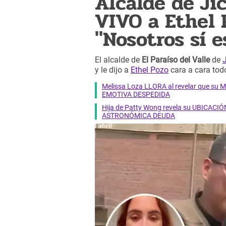
Alcalde de Ji
VIVO a Ethel P
"Nosotros sí 
El alcalde de
El Paraíso del Valle
de
y le dijo a
Ethel Pozo
cara a cara tod
Melissa Loza LLORA al revelar que su M
EMOTIVA DESPEDIDA
Hija de Patty Wong revela su UBICACIÓN
ASTRONÓMICA DEUDA