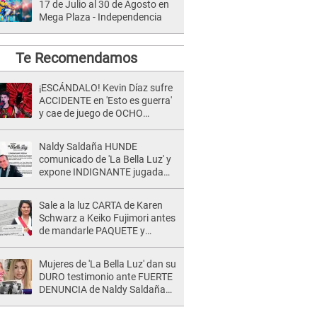
17 de Julio al 30 de Agosto en
Mega Plaza - Independencia
Te Recomendamos
¡ESCÁNDALO! Kevin Díaz sufre
ACCIDENTE en 'Esto es guerra'
y cae de juego de OCHO
METROS de altura: "La
colchoneta se rompe..."
Naldy Saldaña HUNDE
comunicado de 'La Bella Luz' y
expone INDIGNANTE jugada
para DEFENDER a director:
"Que he tenido algo..."
Sale a la luz CARTA de Karen
Schwarz a Keiko Fujimori antes
de mandarle PAQUETE y
revelan intermediario: "En el
cargo..."
Mujeres de 'La Bella Luz' dan su
DURO testimonio ante FUERTE
DENUNCIA de Naldy Saldaña
contra director: "Cualquier
acusación de apañamiento..."