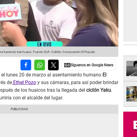
iene haciendo tras huaico.
Fuente: GLR
-
Crédito: Composición El Popular
ó el lunes 20 de marzo al asentamiento humano
El
vés de
Ethel Pozo
y sus cámaras, para así poder brindar
pués de los huaicos tras la llegada del
ciclón Yaku
.
riría con el alcalde del lugar.