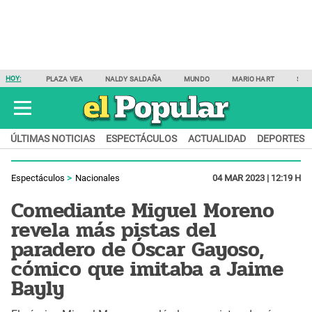
HOY:
PLAZA VEA
NALDY SALDAÑA
MUNDO
MARIO HART
SAM
ÚLTIMAS NOTICIAS
ESPECTÁCULOS
ACTUALIDAD
DEPORTES
Espectáculos
Nacionales
04 MAR 2023 | 12:19 H
Comediante Miguel Moreno
revela más pistas del
paradero de Óscar Gayoso,
cómico que imitaba a Jaime
Bayly