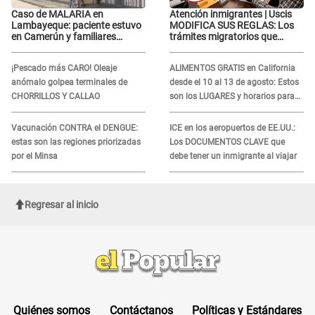
Caso de MALARIA en
Atención inmigrantes | Uscis
Lambayeque: paciente estuvo
MODIFICA SUS REGLAS: Los
en Camerún y familiares
trámites migratorios que
denuncian demora en
podrían necesitar tu prueba de
tratamiento
ADN
¡Pescado más CARO! Oleaje
ALIMENTOS GRATIS en California
anómalo golpea terminales de
desde el 10 al 13 de agosto: Estos
CHORRILLOS Y CALLAO
son los LUGARES y horarios para
recibir la ayuda
Vacunación CONTRA el DENGUE:
ICE en los aeropuertos de EE.UU.:
estas son las regiones priorizadas
Los DOCUMENTOS CLAVE que
por el Minsa
debe tener un inmigrante al viajar
Regresar al inicio
Quiénes somos
Contáctanos
Políticas y Estándares