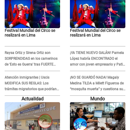
Festival Mundial del Circo se
Festival Mundial del Circo se
realizará en Lima
realizará en Lima
Raysa Ortiz y Sirena Ortiz son
¡YA TIENE NUEVO GALÁN! Pamela
SORPRENDIDAS en los camerinos
López habría ENCONTRADO el
de ‘Esto es Guerra’ tras FUERTE
amor con joven empresario y Pati
ENFRENTAMIENTO con Gabriel
Lorena la ECHA en VIVO
Moisés: “Gracias”
Atención inmigrantes | Uscis
¡NO SE GUARDÓ NADA! Magaly
MODIFICA SUS REGLAS: Los
Medina TILDA a Milett Figueroa de
trámites migratorios que podrían
“mosquita muerta” y cuestiona su
necesitar tu prueba de ADN
RECONCILIACIÓN con Marcelo
Actualidad
Mundo
Tinelli en TV argentina