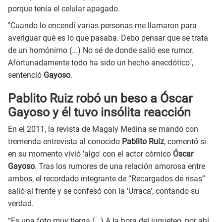
porque tenía el celular apagado.
"Cuando lo encendí varias personas me llamaron para
averiguar qué es lo que pasaba. Debo pensar que se trata
de un homónimo (...) No sé de donde salió ese rumor.
Afortunadamente todo ha sido un hecho anecdótico",
sentenció
Gayoso
.
Pablito Ruiz robó un beso a Óscar
Gayoso y él tuvo insólita reacción
En el 2011, la revista de Magaly Medina se mandó con
tremenda entrevista al conocido
Pablito Ruiz
, comentó si
en su momento vivió 'algo' con el actor cómico
Óscar
Gayoso
. Tras los rumores de una relación amorosa entre
ambos, el recordado integrante de “Recargados de risas”
salió al frente y se confesó con la 'Urraca', contando su
verdad.
“Es una foto muy tierna (...) A la hora del jugueteo, por ahí