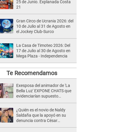
25 de Junio. Explanada Costa
21
Gran Circo de Ucrania 2026: del
10 de Julio al 31 de Agosto en
el Jockey Club-Surco
La Casa de Timoteo 2026: Del
17 de Julio al 30 de Agosto en
Mega Plaza - Independencia
Te Recomendamos
Exesposa del animador de 'La
Bella Luz' EXPONE CHATS que
evidenciarían supuesto
romance clandestino con Naldy
Saldaña, pese a tener pareja
¿Quién es el novio de Naldy
Saldaña que la apoyó en su
denuncia contra César
Sánchez y confrontó al dueño
de 'La Bella Luz'?