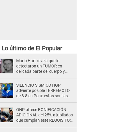
Lo último de El Popular
Mario Hart revela que le
detectaron un TUMOR en
delicada parte del cuerpo y
expone diagnóstico: "Dolores
muy fuertes..."
SILENCIO SÍSMICO | IGP
advierte posible TERREMOTO
de 8.8 en Perú: estas son las
zonas más expuestas
ONP ofrece BONIFICACIÓN
ADICIONAL del 25% a jubilados
que cumplan este REQUISITO:
revisa si accedes aquí