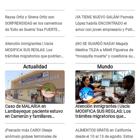
Raysa Ortiz y Sirena Ortiz son
¡YA TIENE NUEVO GALÁN! Pamela
SORPRENDIDAS en los camerinos
López habría ENCONTRADO el
de ‘Esto es Guerra’ tras FUERTE
amor con joven empresario y Pati
ENFRENTAMIENTO con Gabriel
Lorena la ECHA en VIVO
Moisés: “Gracias”
Atención inmigrantes | Uscis
¡NO SE GUARDÓ NADA! Magaly
MODIFICA SUS REGLAS: Los
Medina TILDA a Milett Figueroa de
trámites migratorios que podrían
“mosquita muerta” y cuestiona su
necesitar tu prueba de ADN
RECONCILIACIÓN con Marcelo
Actualidad
Mundo
Tinelli en TV argentina
Caso de MALARIA en
Atención inmigrantes | Uscis
Lambayeque: paciente estuvo
MODIFICA SUS REGLAS: Los
en Camerún y familiares
trámites migratorios que
denuncian demora en
podrían necesitar tu prueba de
tratamiento
ADN
¡Pescado más CARO! Oleaje
ALIMENTOS GRATIS en California
anómalo golpea terminales de
desde el 10 al 13 de agosto: Estos