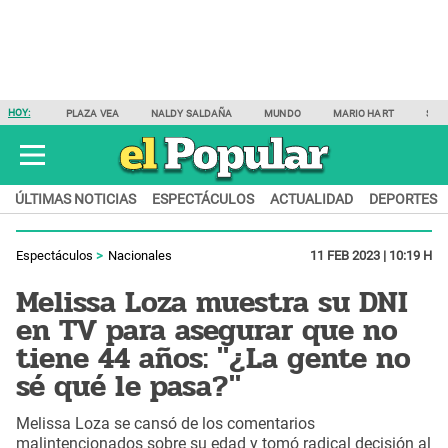
HOY:
PLAZA VEA
NALDY SALDAÑA
MUNDO
MARIO HART
SAM
ÚLTIMAS NOTICIAS
ESPECTÁCULOS
ACTUALIDAD
DEPORTES
Espectáculos
Nacionales
11 FEB 2023 | 10:19 H
Melissa Loza muestra su DNI
en TV para asegurar que no
tiene 44 años: "¿La gente no
sé qué le pasa?"
Melissa Loza se cansó de los comentarios
malintencionados sobre su edad y tomó radical decisión al