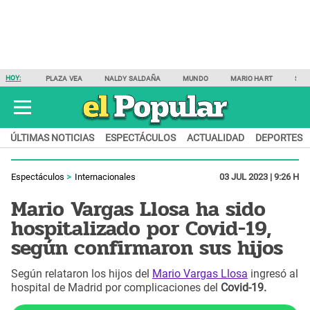
HOY:
PLAZA VEA
NALDY SALDAÑA
MUNDO
MARIO HART
SAM
ÚLTIMAS NOTICIAS
ESPECTÁCULOS
ACTUALIDAD
DEPORTES
Espectáculos
Internacionales
03 JUL 2023 | 9:26 H
Mario Vargas Llosa ha sido
hospitalizado por Covid-19,
según confirmaron sus hijos
Según relataron los hijos del
Mario Vargas Llosa
ingresó al
hospital de Madrid por complicaciones del
Covid-19.