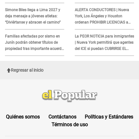
REQUISITO: revisa si accedes
cliente y su respuesta
aquí
INDIGNÓ A TODOS
Simone Biles llega a Lima 2027 y
ALERTA CONDUCTORES | Nueva
deja mensaje a jóvenes atletas:
York, Los Ángeles y Houston
“Diviértanse y abracen el camino”
ordenan PROHIBIR LICENCIAS a
quienes no presenten ESTE
DOCUMENTO
Familias afectadas por sismo en
La PEOR NOTICIA para inmigrantes
Junín podrán obtener títulos de
| Nueva York permitirá que agentes
propiedad tras importante acuerdo
del ICE si puedan CUBRIRSE EL
de Cofopri
ROSTRO
Regresar al inicio
Quiénes somos
Contáctanos
Políticas y Estándares
Términos de uso