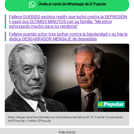
Únete al canal de Whatsapp de El Popular
Fallece QUERIDO exchico reality que luchó contra la DEPRESIÓN
y pasó sus ÚLTIMOS MINUTOS con su familia: "Me estoy
esforzando mucho para no rendirme"
Fallece querido actor tras luchar contra la bipolaridad y su hija le
dedica DESGARRADOR MENSAJE de despedida
Mario Vargas Llosa fue internado por complicaciones del covid-19.
Fuente: Composición
de El Popular
-
Crédito: El Popular