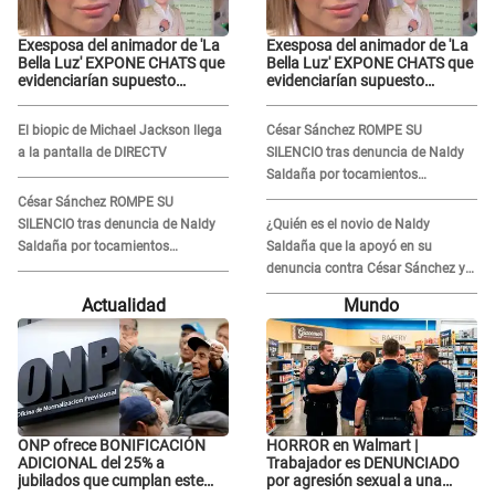
Exesposa del animador de 'La
Exesposa del animador de 'La
Bella Luz' EXPONE CHATS que
Bella Luz' EXPONE CHATS que
evidenciarían supuesto
evidenciarían supuesto
romance clandestino con
romance clandestino con
Naldy Saldaña, pese a tener
Naldy Saldaña, pese a tener
El biopic de Michael Jackson llega
César Sánchez ROMPE SU
pareja
pareja
a la pantalla de DIRECTV
SILENCIO tras denuncia de Naldy
Saldaña por tocamientos
indebidos: "Pido respetar la
César Sánchez ROMPE SU
presunción de inocencia"
SILENCIO tras denuncia de Naldy
¿Quién es el novio de Naldy
Saldaña por tocamientos
Saldaña que la apoyó en su
indebidos: "Pido respetar la
denuncia contra César Sánchez y
presunción de inocencia"
confrontó al dueño de 'La Bella
Actualidad
Mundo
Luz'?
ONP ofrece BONIFICACIÓN
HORROR en Walmart |
ADICIONAL del 25% a
Trabajador es DENUNCIADO
jubilados que cumplan este
por agresión sexual a una