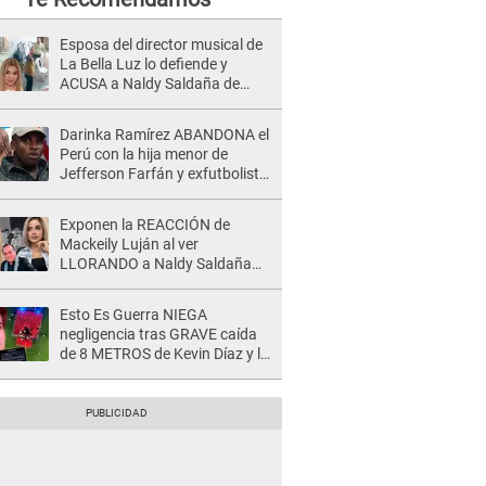
Esposa del director musical de
La Bella Luz lo defiende y
ACUSA a Naldy Saldaña de
tener una relación con él y
otros integrantes
Darinka Ramírez ABANDONA el
Perú con la hija menor de
Jefferson Farfán y exfutbolista
REACCIONA: "A ti que..."
Exponen la REACCIÓN de
Mackeily Luján al ver
LLORANDO a Naldy Saldaña
tras AGRESIÓN de director de
'La Bella Luz': Esto hizo
Esto Es Guerra NIEGA
negligencia tras GRAVE caída
de 8 METROS de Kevin Díaz y lo
SEÑALAN: "No adoptó la
postura correcta"