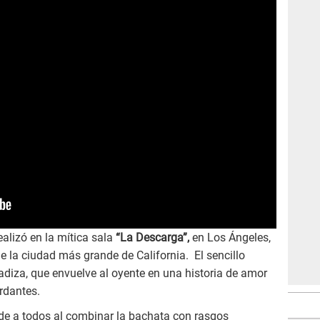
ealizó en la mítica sala
“La Descarga”,
en Los Ángeles,
 la ciudad más grande de California. El sencillo
diza, que envuelve al oyente en una historia de amor
rdantes.
ende a todos al combinar la bachata con rasgos