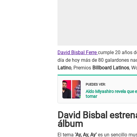
David Bisbal Ferre
cumple 20 años de
día de hoy más de 80 galardones naci
Latino
, Premios
Billboard Latinos
, W
PUEDES VER:
Aldo Miyashiro revela que e
tomar
David Bisbal estren
álbum
El tema
'Ay, Ay, Ay'
es un sencillo mu