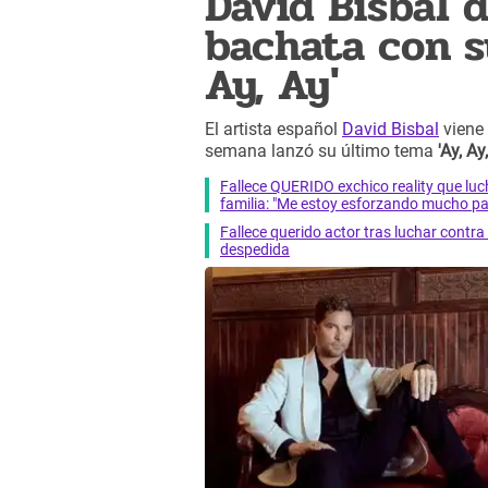
David Bisbal d
bachata con s
Ay, Ay'
El artista español
David Bisbal
viene 
semana lanzó su último tema
'Ay, Ay
Fallece QUERIDO exchico reality que 
familia: "Me estoy esforzando mucho pa
Fallece querido actor tras luchar cont
despedida