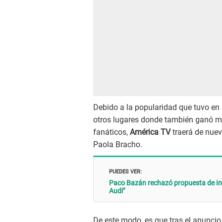
Debido a la popularidad que tuvo en 
otros lugares donde también ganó muc
fanáticos,
América TV
traerá de nuevo
Paola Bracho.
PUEDES VER:
Paco Bazán rechazó propuesta de Inka
Audi"
De este modo, es que tras el anuncio