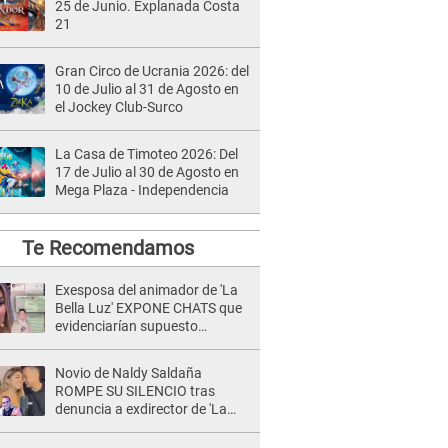
25 de Junio. Explanada Costa
21
Gran Circo de Ucrania 2026: del
10 de Julio al 31 de Agosto en
el Jockey Club-Surco
La Casa de Timoteo 2026: Del
17 de Julio al 30 de Agosto en
Mega Plaza - Independencia
Te Recomendamos
Exesposa del animador de 'La
Bella Luz' EXPONE CHATS que
evidenciarían supuesto
romance clandestino con Naldy
Saldaña, pese a tener pareja
Novio de Naldy Saldaña
ROMPE SU SILENCIO tras
denuncia a exdirector de 'La
Bella Luz': "Me basta con que
ella esté bien"