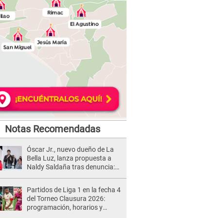
Notas Recomendadas
Óscar Jr., nuevo dueño de La
Bella Luz, lanza propuesta a
Naldy Saldaña tras denuncia:
“Va a haber otro tipo de ley”
Partidos de Liga 1 en la fecha 4
del Torneo Clausura 2026:
programación, horarios y
dónde ver