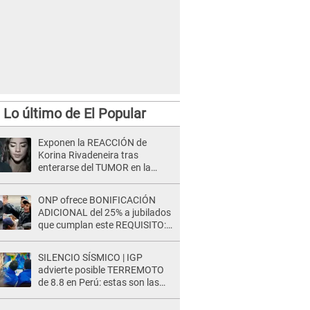
Lo último de El Popular
Exponen la REACCIÓN de
Korina Rivadeneira tras
enterarse del TUMOR en la
cabeza de Mario Hart: "Ella
estaba muy..."
ONP ofrece BONIFICACIÓN
ADICIONAL del 25% a jubilados
que cumplan este REQUISITO:
revisa si accedes aquí
SILENCIO SÍSMICO | IGP
advierte posible TERREMOTO
de 8.8 en Perú: estas son las
zonas más expuestas