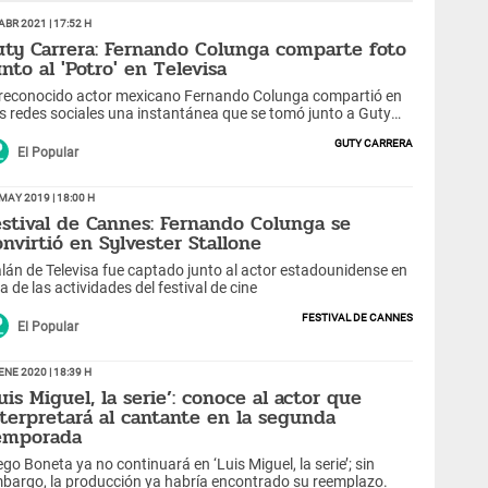
Abr 2021 | 17:52 h
uty Carrera: Fernando Colunga comparte foto
unto al 'Potro' en Televisa
 reconocido actor mexicano Fernando Colunga compartió en
s redes sociales una instantánea que se tomó junto a Guty
rrera, emocionando a fans del 'Potro'.
Guty Carrera
El Popular
May 2019 | 18:00 h
estival de Cannes: Fernando Colunga se
onvirtió en Sylvester Stallone
lán de Televisa fue captado junto al actor estadounidense en
a de las actividades del festival de cine
Festival de Cannes
El Popular
Ene 2020 | 18:39 h
uis Miguel, la serie’: conoce al actor que
nterpretará al cantante en la segunda
emporada
ego Boneta ya no continuará en ‘Luis Miguel, la serie’; sin
bargo, la producción ya habría encontrado su reemplazo.