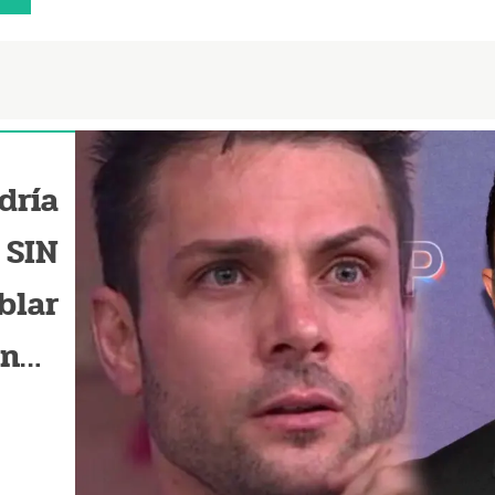
dría
 SIN
blar
ando
egún
anos