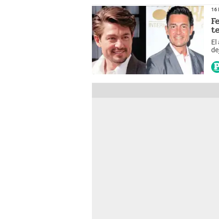
16 
F
t
El
de
se