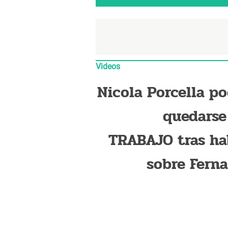
Videos
Nicola Porcella po
quedarse
TRABAJO tras ha
sobre Fern
Colunga, s
medios mexic