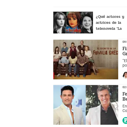
¿Qué actores y
actrices de la
telenovela ‘La
Usurpadora’ ya
fallecieron?
09 
F
G
“E
po
có
02 
F
B
En
Co
ba