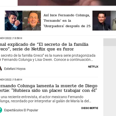
Así luce Fernando Colunga,
'Fernando' en la
'Usurpadora' después de 25
años de su estreno
Nov 2022 | 13:58 h
inal explicado de “El secreto de la familia
reco”, serie de Netflix que es furor
l secreto de la familia Greco” es la nueva serie protagonizada
r Fernando Colunga y Lisa Owen. Conoce a continuación
mo terminó la cinta basada en la vida real.
Netflix
Estefani Hoyos
Nov 2022 | 15:48 h
ernando Colunga lamenta la muerte de Diego
ertie: "Hubiera sido un placer trabajar con él"
 una reciente entrevista, el actor mexicano Fernando
lunga, recordado por interpretar al galán de María la del
rrio, se pronunció sobre el fallecido Diego Bertie.
Diego Bertie
Espectáculos El Popular