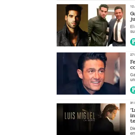
12 
G
j
El
su
Ca
27 
F
c
Ga
un
31 
‘L
i
t
Di
em