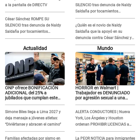
a la pantalla de DIRECTV
SILENCIO tras denuncia de Naldy
Saldaña por tocamientos
indebidos: "Pido respetar la
César Sánchez ROMPE SU
presunción de inocencia"
SILENCIO tras denuncia de Naldy
¿Quién es el novio de Naldy
Saldaña por tocamientos
Saldaña que la apoyó en su
indebidos: "Pido respetar la
denuncia contra César Sánchez y
presunción de inocencia"
confrontó al dueño de 'La Bella
Actualidad
Mundo
Luz'?
ONP ofrece BONIFICACIÓN
HORROR en Walmart |
ADICIONAL del 25% a
Trabajador es DENUNCIADO
jubilados que cumplan este
por agresión sexual a una
REQUISITO: revisa si accedes
cliente y su respuesta
aquí
INDIGNÓ A TODOS
Simone Biles llega a Lima 2027 y
ALERTA CONDUCTORES | Nueva
deja mensaje a jóvenes atletas:
York, Los Ángeles y Houston
“Diviértanse y abracen el camino”
ordenan PROHIBIR LICENCIAS a
quienes no presenten ESTE
DOCUMENTO
Familias afectadas por sismo en
La PEOR NOTICIA para inmigrantes