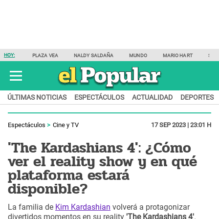
HOY:
PLAZA VEA
NALDY SALDAÑA
MUNDO
MARIO HART
SAM
ÚLTIMAS NOTICIAS
ESPECTÁCULOS
ACTUALIDAD
DEPORTES
Espectáculos
Cine y TV
17 SEP 2023 | 23:01 H
'The Kardashians 4': ¿Cómo
ver el reality show y en qué
plataforma estará
disponible?
La familia de
Kim Kardashian
volverá a protagonizar
divertidos momentos en su reality
'The Kardashians 4'
.