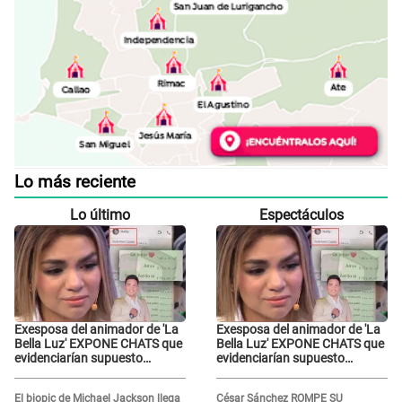
Lo más reciente
Lo último
Espectáculos
Exesposa del animador de 'La
Exesposa del animador de 'La
Bella Luz' EXPONE CHATS que
Bella Luz' EXPONE CHATS que
evidenciarían supuesto
evidenciarían supuesto
romance clandestino con
romance clandestino con
Naldy Saldaña, pese a tener
Naldy Saldaña, pese a tener
El biopic de Michael Jackson llega
César Sánchez ROMPE SU
pareja
pareja